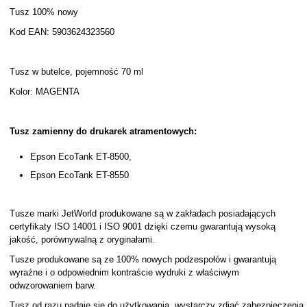
Tusz 100% nowy
Kod EAN: 5903624323560
Tusz w butelce, pojemność 70 ml
Kolor: MAGENTA
Tusz zamienny do drukarek atramentowych:
Epson EcoTank ET-8500,
Epson EcoTank ET-8550
Tusze marki JetWorld produkowane są w zakładach posiadających
certyfikaty ISO 14001 i ISO 9001 dzięki czemu gwarantują wysoką
jakość, porównywalną z oryginałami.
Tusze produkowane są ze 100% nowych podzespołów i gwarantują
wyraźne i o odpowiednim kontraście wydruki z właściwym
odwzorowaniem barw.
Tusz od razu nadaje się do użytkowania, wystarczy zdjąć zabezpieczenia