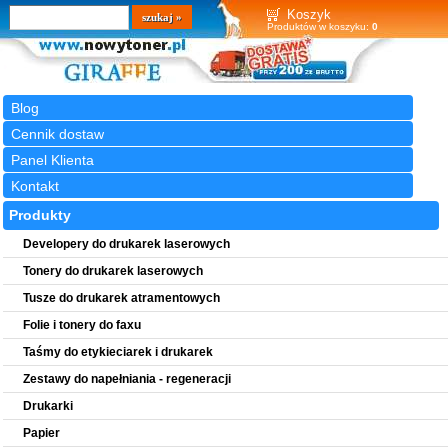
Wyszukiwarka
szukaj
Koszyk
Produktów w koszyku:
0
Blog
Cennik dostaw
Panel Klienta
Kontakt
Produkty
Developery do drukarek laserowych
Tonery do drukarek laserowych
Tusze do drukarek atramentowych
Folie i tonery do faxu
Taśmy do etykieciarek i drukarek
Zestawy do napełniania - regeneracji
Drukarki
Papier