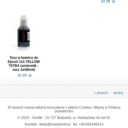
27.70
zł
Tusz w butelce do
Epson 114 YELLOW
T07B4 zamiennik -
tusz JetWorld
27.70
zł
« powrót
drukuj
W ramach naszej witryny korzystamy z plików Cookies. Więcej w
Polityce
prywatności
© 2025 - Giraffe - 15-727 Białystok, ul. Hetmańska 44 lok 52
Kontakt:
sklep@nowytoner.pl
tel.
+48 692446414