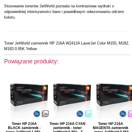
Stosowanie tonerów JetWorld pozwala na kontrastowe wydruki o
odpowiedniej intensywności barw i prawidłowym odwzorowaniu odcieni
koloru.
Toner JetWorld zamiennik HP 216A W2412A LaserJet Color M155, M182,
M183 0.85K Yellow
Powiązane produkty:
Toner HP 216A
Toner HP 216A CYAN
Toner HP 216A
BLACK zamiennik -
zamiennik - toner
MAGENTA zamiennik
toner JetWorld 1.05k -
JetWorld 0.85k - Z
- toner JetWorld 0.85k