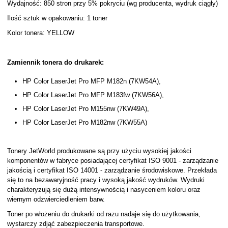
Wydajność: 850 stron przy 5% pokryciu (wg producenta, wydruk ciągły)
Ilość sztuk w opakowaniu: 1 toner
Kolor tonera: YELLOW
Zamiennik tonera do drukarek:
HP Color LaserJet Pro MFP M182n (7KW54A),
HP Color LaserJet Pro MFP M183fw (7KW56A),
HP Color LaserJet Pro M155nw (7KW49A),
HP Color LaserJet Pro M182nw (7KW55A)
Tonery JetWorld produkowane są przy użyciu wysokiej jakości
komponentów w fabryce posiadającej certyfikat ISO 9001 - zarządzanie
jakością i certyfikat ISO 14001 - zarządzanie środowiskowe. Przekłada
się to na bezawaryjność pracy i wysoką jakość wydruków. Wydruki
charakteryzują się dużą intensywnością i nasyceniem koloru oraz
wiernym odzwierciedleniem barw.
Toner po włożeniu do drukarki od razu nadaje się do użytkowania,
wystarczy zdjąć zabezpieczenia transportowe.