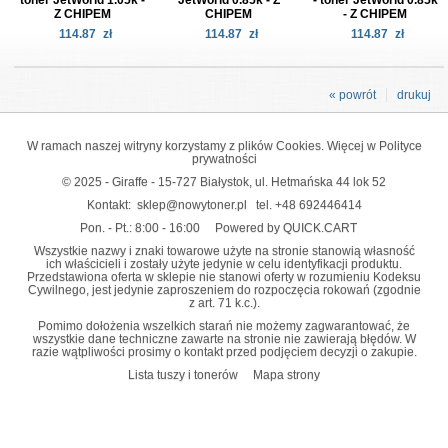
Z CHIPEM
CHIPEM
- Z CHIPEM
114.87
zł
114.87
zł
114.87
zł
« powrót
drukuj
W ramach naszej witryny korzystamy z plików Cookies. Więcej w
Polityce
prywatności
© 2025 - Giraffe - 15-727 Białystok, ul. Hetmańska 44 lok 52
Kontakt:
sklep@nowytoner.pl
tel.
+48 692446414
Pon. - Pt.: 8:00 - 16:00
Powered by QUICK.CART
Wszystkie nazwy i znaki towarowe użyte na stronie stanowią własność
ich właścicieli i zostały użyte jedynie w celu identyfikacji produktu.
Przedstawiona oferta w sklepie nie stanowi oferty w rozumieniu Kodeksu
Cywilnego, jest jedynie zaproszeniem do rozpoczęcia rokowań (zgodnie
z art. 71 k.c.).
Pomimo dołożenia wszelkich starań nie możemy zagwarantować, że
wszystkie dane techniczne zawarte na stronie nie zawierają błędów. W
razie wątpliwości prosimy o kontakt przed podjęciem decyzji o zakupie.
Lista tuszy i tonerów
Mapa strony