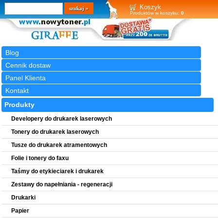
Wyszukiwarka
szukaj
Koszyk
Produktów w koszyku:
0
Blog
Cennik dostaw
Panel Klienta
Kontakt
Produkty
Developery do drukarek laserowych
Tonery do drukarek laserowych
Tusze do drukarek atramentowych
Folie i tonery do faxu
Taśmy do etykieciarek i drukarek
Zestawy do napełniania - regeneracji
Drukarki
Papier