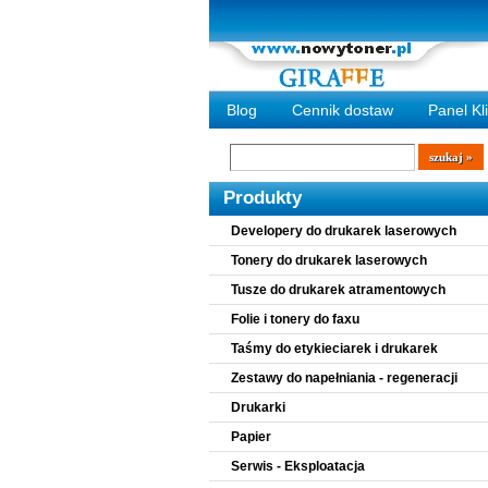
Blog
Cennik dostaw
Panel Kl
Wyszukiwarka
szukaj
Produkty
Developery do drukarek laserowych
Tonery do drukarek laserowych
Tusze do drukarek atramentowych
Folie i tonery do faxu
Taśmy do etykieciarek i drukarek
Zestawy do napełniania - regeneracji
Drukarki
Papier
Serwis - Eksploatacja