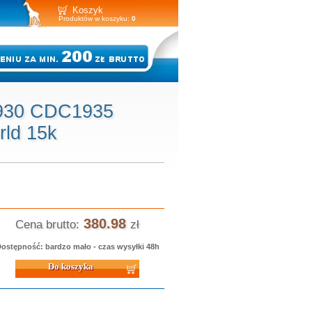
Koszyk
Produktów w koszyku:
0
1930 CDC1935
rld 15k
380.98
Cena brutto:
zł
ostępność: bardzo mało - czas wysyłki 48h
 koszyka