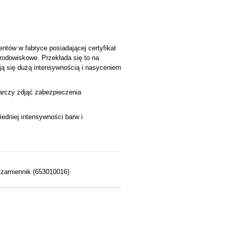
ntów w fabryce posiadającej certyfikat
środowiskowe. Przekłada się to na
ją się dużą intensywnością i nasyceniem
tarczy zdjąć zabezpieczenia
edniej intensywności barw i
 zamiennik (653010016)