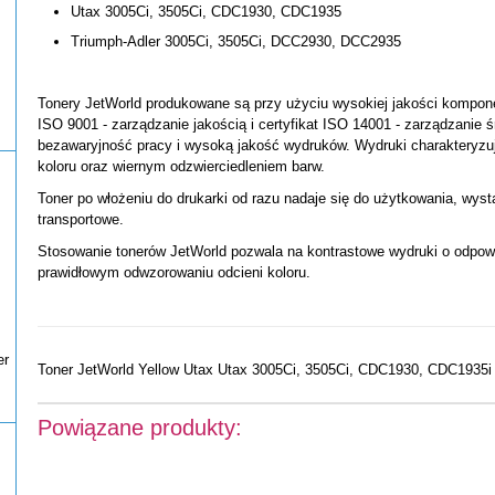
Utax 3005Ci, 3505Ci, CDC1930, CDC1935
Triumph-Adler 3005Ci, 3505Ci, DCC2930, DCC2935
Tonery JetWorld produkowane są przy użyciu wysokiej jakości kompone
ISO 9001 - zarządzanie jakością i certyfikat ISO 14001 - zarządzanie 
bezawaryjność pracy i wysoką jakość wydruków. Wydruki charakteryzu
koloru oraz wiernym odzwierciedleniem barw.
Toner po włożeniu do drukarki od razu nadaje się do użytkowania, wys
transportowe.
Stosowanie tonerów JetWorld pozwala na kontrastowe wydruki o odpowi
prawidłowym odwzorowaniu odcieni koloru.
er
Toner JetWorld Yellow Utax Utax 3005Ci, 3505Ci, CDC1930, CDC1935i
Powiązane produkty: