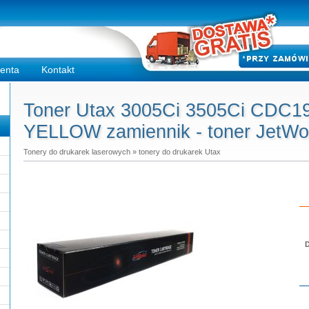
ienta
Kontakt
Toner Utax 3005Ci 3505Ci CDC
YELLOW zamiennik - toner JetWo
Tonery do drukarek laserowych
»
tonery do drukarek Utax
D
Do