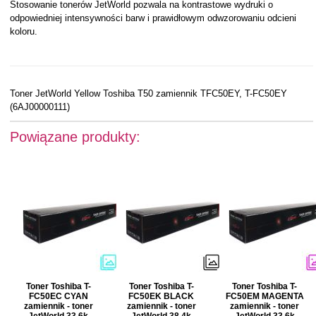
Stosowanie tonerów JetWorld pozwala na kontrastowe wydruki o
odpowiedniej intensywności barw i prawidłowym odwzorowaniu odcieni
koloru.
Toner JetWorld Yellow Toshiba T50 zamiennik TFC50EY, T-FC50EY
(6AJ00000111)
Powiązane produkty:
Toner Toshiba T-
Toner Toshiba T-
Toner Toshiba T-
FC50EC CYAN
FC50EK BLACK
FC50EM MAGENTA
zamiennik - toner
zamiennik - toner
zamiennik - toner
JetWorld 33.6k
JetWorld 38.4k
JetWorld 33.6k