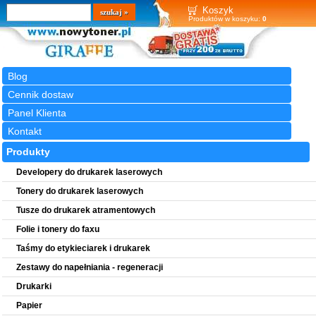
Wyszukiwarka
szukaj
Koszyk
Produktów w koszyku:
0
Blog
Cennik dostaw
Panel Klienta
Kontakt
Produkty
Developery do drukarek laserowych
Tonery do drukarek laserowych
Tusze do drukarek atramentowych
Folie i tonery do faxu
Taśmy do etykieciarek i drukarek
Zestawy do napełniania - regeneracji
Drukarki
Papier