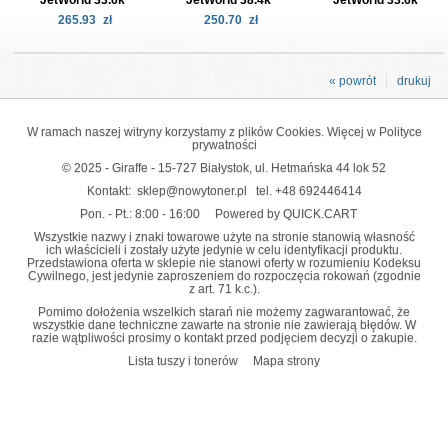
265.93
zł
250.70
zł
« powrót
drukuj
W ramach naszej witryny korzystamy z plików Cookies. Więcej w
Polityce
prywatności
© 2025 - Giraffe - 15-727 Białystok, ul. Hetmańska 44 lok 52
Kontakt:
sklep@nowytoner.pl
tel.
+48 692446414
Pon. - Pt.: 8:00 - 16:00
Powered by QUICK.CART
Wszystkie nazwy i znaki towarowe użyte na stronie stanowią własność
ich właścicieli i zostały użyte jedynie w celu identyfikacji produktu.
Przedstawiona oferta w sklepie nie stanowi oferty w rozumieniu Kodeksu
Cywilnego, jest jedynie zaproszeniem do rozpoczęcia rokowań (zgodnie
z art. 71 k.c.).
Pomimo dołożenia wszelkich starań nie możemy zagwarantować, że
wszystkie dane techniczne zawarte na stronie nie zawierają błędów. W
razie wątpliwości prosimy o kontakt przed podjęciem decyzji o zakupie.
Lista tuszy i tonerów
Mapa strony