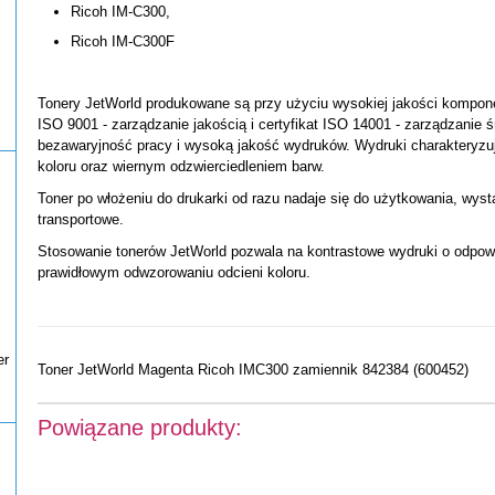
Ricoh IM-C300,
Ricoh IM-C300F
Tonery JetWorld produkowane są przy użyciu wysokiej jakości kompone
ISO 9001 - zarządzanie jakością i certyfikat ISO 14001 - zarządzanie 
bezawaryjność pracy i wysoką jakość wydruków. Wydruki charakteryzu
koloru oraz wiernym odzwierciedleniem barw.
Toner po włożeniu do drukarki od razu nadaje się do użytkowania, wys
transportowe.
Stosowanie tonerów JetWorld pozwala na kontrastowe wydruki o odpowi
prawidłowym odwzorowaniu odcieni koloru.
er
Toner JetWorld Magenta Ricoh IMC300 zamiennik 842384 (600452)
Powiązane produkty: