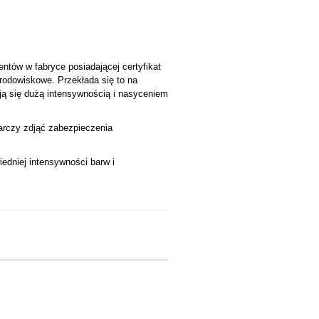
ntów w fabryce posiadającej certyfikat
środowiskowe. Przekłada się to na
ją się dużą intensywnością i nasyceniem
tarczy zdjąć zabezpieczenia
edniej intensywności barw i