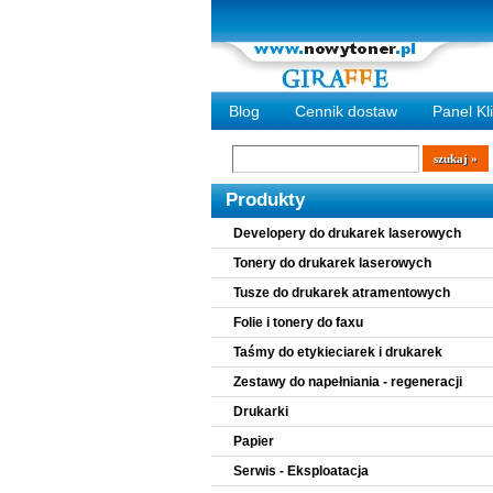
Blog
Cennik dostaw
Panel Kl
Wyszukiwarka
szukaj
Produkty
Developery do drukarek laserowych
Tonery do drukarek laserowych
Tusze do drukarek atramentowych
Folie i tonery do faxu
Taśmy do etykieciarek i drukarek
Zestawy do napełniania - regeneracji
Drukarki
Papier
Serwis - Eksploatacja