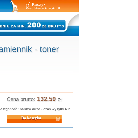
Koszyk
Produktów w koszyku:
0
iennik - toner
132.59
Cena brutto:
zł
ostępność: bardzo dużo - czas wysyłki 48h
 koszyka