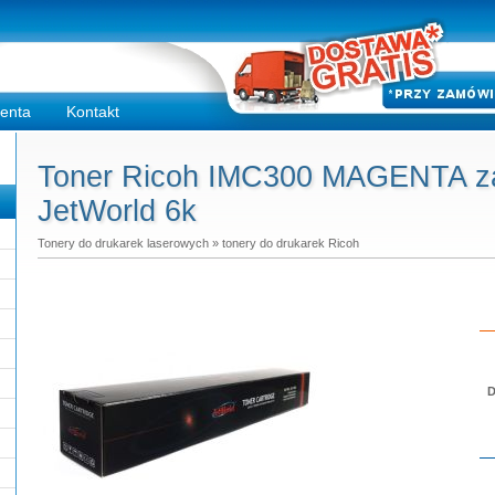
ienta
Kontakt
Toner Ricoh IMC300 MAGENTA zam
JetWorld 6k
Tonery do drukarek laserowych
»
tonery do drukarek Ricoh
D
Do