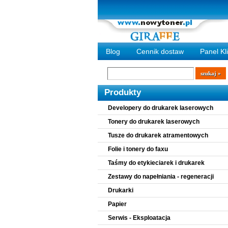
Blog
Cennik dostaw
Panel Kl
Wyszukiwarka
szukaj
Produkty
Developery do drukarek laserowych
Tonery do drukarek laserowych
Tusze do drukarek atramentowych
Folie i tonery do faxu
Taśmy do etykieciarek i drukarek
Zestawy do napełniania - regeneracji
Drukarki
Papier
Serwis - Eksploatacja