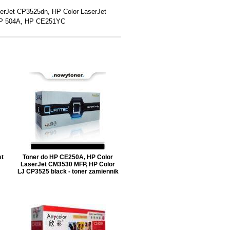
erJet CP3525dn, HP Color LaserJet
 HP 504A, HP CE251YC
et
Toner do HP CE250A, HP Color
LaserJet CM3530 MFP, HP Color
LJ CP3525 black - toner zamiennik