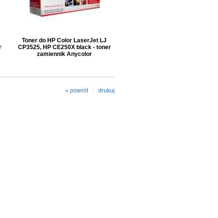
Toner do HP Color LaserJet LJ
r
CP3525, HP CE250X black - toner
zamiennik Anycolor
« powrót
drukuj