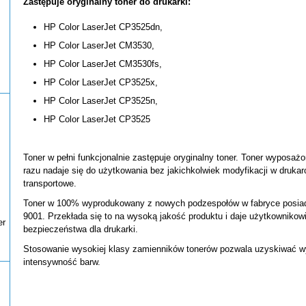
Zastępuje oryginalny toner do drukarki:
HP Color LaserJet CP3525dn,
HP Color LaserJet CM3530,
HP Color LaserJet CM3530fs,
HP Color LaserJet CP3525x,
HP Color LaserJet CP3525n,
HP Color LaserJet CP3525
Toner w pełni funkcjonalnie zastępuje oryginalny toner. Toner wyposażo
razu nadaje się do użytkowania bez jakichkolwiek modyfikacji w druka
transportowe.
Toner w 100% wyprodukowany z nowych podzespołów w fabryce posiadaj
9001. Przekłada się to na wysoką jakość produktu i daje użytkownikow
er
bezpieczeństwa dla drukarki.
Stosowanie wysokiej klasy zamienników tonerów pozwala uzyskiwać wy
intensywność barw.