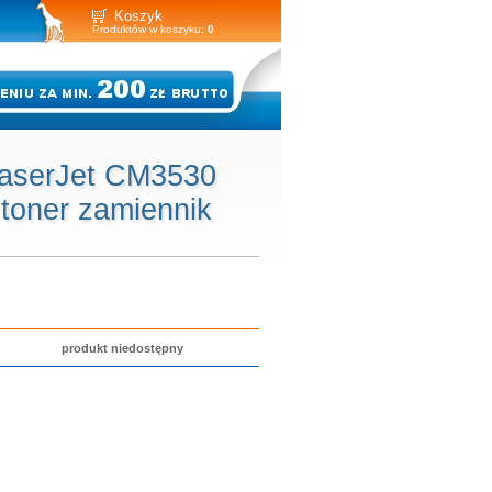
Koszyk
Produktów w koszyku:
0
LaserJet CM3530
toner zamiennik
produkt niedostępny