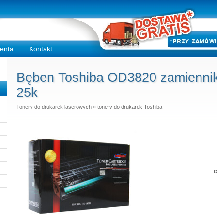
ienta
Kontakt
Bęben Toshiba OD3820 zamiennik
25k
Tonery do drukarek laserowych
»
tonery do drukarek Toshiba
D
Do