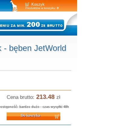
Koszyk
Produktów w koszyku:
0
 - bęben JetWorld
213.48
Cena brutto:
zł
ostępność: bardzo dużo - czas wysyłki 48h
 koszyka