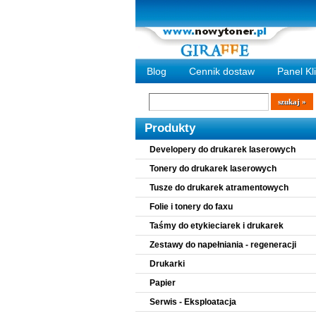
Blog
Cennik dostaw
Panel Kl
Wyszukiwarka
szukaj
Produkty
Developery do drukarek laserowych
Tonery do drukarek laserowych
Tusze do drukarek atramentowych
Folie i tonery do faxu
Taśmy do etykieciarek i drukarek
Zestawy do napełniania - regeneracji
Drukarki
Papier
Serwis - Eksploatacja