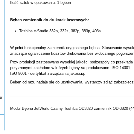
Ilość sztuk w opakowaniu: 1 bęben
Bęben zamiennik do drukarek laserowych:
Toshiba e-Studio 332p, 332s, 382p, 383p, 403s
W pełni funkcjonalny zamiennik oryginalnego bębna. Stosowanie wysok
znaczące ograniczenie kosztów drukowania bez widocznego pogorszeni
Przy produkcji zastosowano wysokiej jakości podzespoły co przekłada 
przyznanymi zakładom w których bębny są produkowane: ISO 14001 - c
ISO 9001 - certyfikat zarządzania jakością.
Bęben od razu nadaje się do użytkowania, wystarczy zdjąć zabezpiecz
er
Moduł Bębna JetWorld Czarny Toshiba OD3820 zamiennik OD-3820 (4