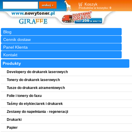
Wyszukiwarka
szukaj
Koszyk
Produktów w koszyku:
0
Blog
Cennik dostaw
Panel Klienta
Kontakt
Produkty
Developery do drukarek laserowych
Tonery do drukarek laserowych
Tusze do drukarek atramentowych
Folie i tonery do faxu
Taśmy do etykieciarek i drukarek
Zestawy do napełniania - regeneracji
Drukarki
Papier