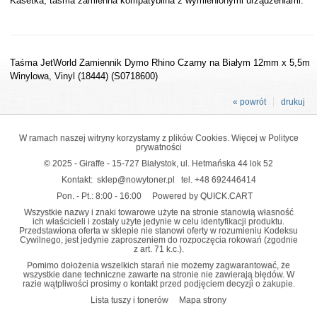
Kasetka, taśma zamienna kompatybilna z wymienionymi urządzeniami.
Taśma JetWorld Zamiennik Dymo Rhino Czarny na Białym 12mm x 5,5m
Winylowa, Vinyl (18444) (S0718600)
« powrót
drukuj
W ramach naszej witryny korzystamy z plików Cookies. Więcej w
Polityce
prywatności
© 2025 - Giraffe - 15-727 Białystok, ul. Hetmańska 44 lok 52
Kontakt:
sklep@nowytoner.pl
tel.
+48 692446414
Pon. - Pt.: 8:00 - 16:00
Powered by QUICK.CART
Wszystkie nazwy i znaki towarowe użyte na stronie stanowią własność
ich właścicieli i zostały użyte jedynie w celu identyfikacji produktu.
Przedstawiona oferta w sklepie nie stanowi oferty w rozumieniu Kodeksu
Cywilnego, jest jedynie zaproszeniem do rozpoczęcia rokowań (zgodnie
z art. 71 k.c.).
Pomimo dołożenia wszelkich starań nie możemy zagwarantować, że
wszystkie dane techniczne zawarte na stronie nie zawierają błędów. W
razie wątpliwości prosimy o kontakt przed podjęciem decyzji o zakupie.
Lista tuszy i tonerów
Mapa strony