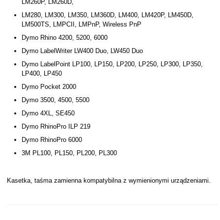
LM260P, LM260D,
LM280, LM300, LM350, LM360D, LM400, LM420P, LM450D,
LM500TS, LMPCII, LMPnP, Wireless PnP
Dymo Rhino 4200, 5200, 6000
Dymo LabelWriter LW400 Duo, LW450 Duo
Dymo LabelPoint LP100, LP150, LP200, LP250, LP300, LP350,
LP400, LP450
Dymo Pocket 2000
Dymo 3500, 4500, 5500
Dymo 4XL, SE450
Dymo RhinoPro ILP 219
Dymo RhinoPro 6000
3M PL100, PL150, PL200, PL300
Kasetka, taśma zamienna kompatybilna z wymienionymi urządzeniami.