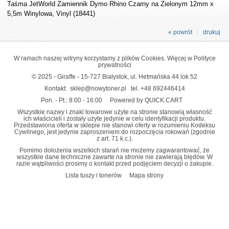
Taśma JetWorld Zamiennik Dymo Rhino Czarny na Zielonym 12mm x
5,5m Winylowa, Vinyl (18441)
« powrót
drukuj
W ramach naszej witryny korzystamy z plików Cookies. Więcej w
Polityce
prywatności
© 2025 - Giraffe - 15-727 Białystok, ul. Hetmańska 44 lok 52
Kontakt:
sklep@nowytoner.pl
tel.
+48 692446414
Pon. - Pt.: 8:00 - 16:00
Powered by QUICK.CART
Wszystkie nazwy i znaki towarowe użyte na stronie stanowią własność
ich właścicieli i zostały użyte jedynie w celu identyfikacji produktu.
Przedstawiona oferta w sklepie nie stanowi oferty w rozumieniu Kodeksu
Cywilnego, jest jedynie zaproszeniem do rozpoczęcia rokowań (zgodnie
z art. 71 k.c.).
Pomimo dołożenia wszelkich starań nie możemy zagwarantować, że
wszystkie dane techniczne zawarte na stronie nie zawierają błędów. W
razie wątpliwości prosimy o kontakt przed podjęciem decyzji o zakupie.
Lista tuszy i tonerów
Mapa strony