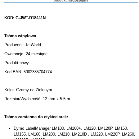
produkt niedostępny
KOD: G-JWT-D18441N
Taśma winylowa
Producent: JetWorld
Gwarancja: 24 miesiące
Produkt nowy
Kod EAN: 5902335704774
Kolor: Czarny na Zielonym
Rozmiar/Wydajność: 12 mm x 5.5 m
Taśma zamienna do etykieciarek:
Dymo LabelManager LM100, LM100+, LM120, LM120P, LM150,
LM155, LM160, LM200, LM210, LM210D , LM220, LM220P, LM260,