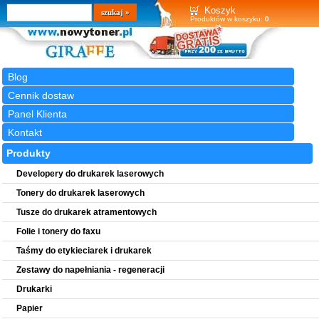
Wyszukiwarka
szukaj
Koszyk
Produktów w koszyku:
0
Blog
Cennik dostaw
Panel Klienta
Kontakt
Produkty
Developery do drukarek laserowych
Tonery do drukarek laserowych
Tusze do drukarek atramentowych
Folie i tonery do faxu
Taśmy do etykieciarek i drukarek
Zestawy do napełniania - regeneracji
Drukarki
Papier