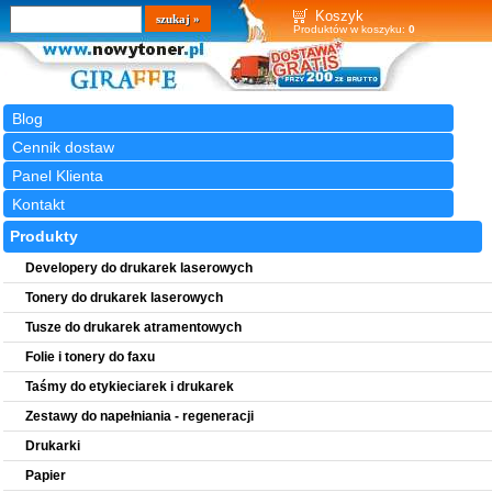
Wyszukiwarka
szukaj
Koszyk
Produktów w koszyku:
0
Blog
Cennik dostaw
Panel Klienta
Kontakt
Produkty
Developery do drukarek laserowych
Tonery do drukarek laserowych
Tusze do drukarek atramentowych
Folie i tonery do faxu
Taśmy do etykieciarek i drukarek
Zestawy do napełniania - regeneracji
Drukarki
Papier