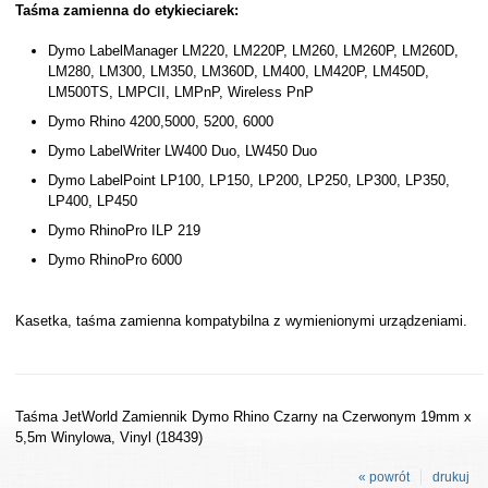
Taśma zamienna do etykieciarek:
Dymo LabelManager LM220, LM220P, LM260, LM260P, LM260D,
LM280, LM300, LM350, LM360D, LM400, LM420P, LM450D,
LM500TS, LMPCII, LMPnP, Wireless PnP
Dymo Rhino 4200,5000, 5200, 6000
Dymo LabelWriter LW400 Duo, LW450 Duo
Dymo LabelPoint LP100, LP150, LP200, LP250, LP300, LP350,
LP400, LP450
Dymo RhinoPro ILP 219
Dymo RhinoPro 6000
Kasetka, taśma zamienna kompatybilna z wymienionymi urządzeniami.
Taśma JetWorld Zamiennik Dymo Rhino Czarny na Czerwonym 19mm x
5,5m Winylowa, Vinyl (18439)
« powrót
drukuj