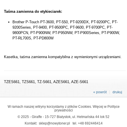
Taśma zamienna do etykieciarek:
Brother P-Touch PT-3600, PT-550, PT-9200DX, PT-9200PC, PT-
9200Series, PT-9400, PT-9500PC, PT-9600, PT-9700PC, PT-
9800PCN, PT-P900NW, PT-P950NW, PT-P900Series, PT-P900W,
PT-RL700S, PT-PD800W
Kasetka, taśma zamienna kompatybilna z wymienionymi urządzeniami.
TZES661, TZS661, TZ-S661, AZES661, AZE-S661
« powrót
drukuj
W ramach naszej witryny korzystamy z plików Cookies. Więcej w
Polityce
prywatności
© 2025 - Giraffe - 15-727 Białystok, ul. Hetmańska 44 lok 52
Kontakt:
sklep@nowytoner.pl
tel.
+48 692446414