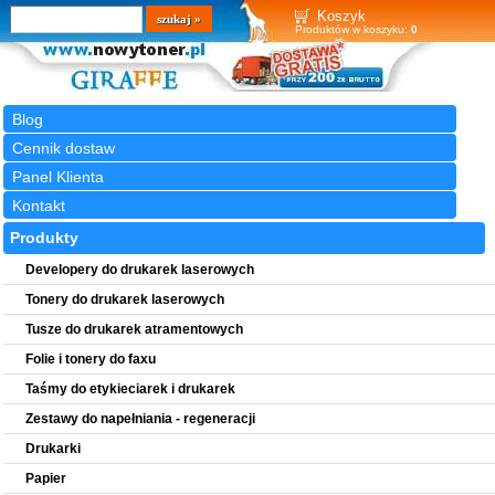
Wyszukiwarka
szukaj
Koszyk
Produktów w koszyku:
0
Blog
Cennik dostaw
Panel Klienta
Kontakt
Produkty
Developery do drukarek laserowych
Tonery do drukarek laserowych
Tusze do drukarek atramentowych
Folie i tonery do faxu
Taśmy do etykieciarek i drukarek
Zestawy do napełniania - regeneracji
Drukarki
Papier