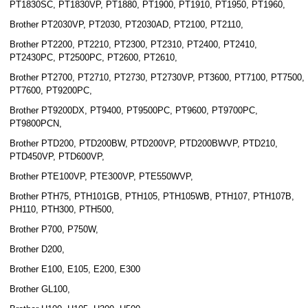
PT1830SC, PT1830VP, PT1880, PT1900, PT1910, PT1950, PT1960,
Brother PT2030VP, PT2030, PT2030AD, PT2100, PT2110,
Brother PT2200, PT2210, PT2300, PT2310, PT2400, PT2410,
PT2430PC, PT2500PC, PT2600, PT2610,
Brother PT2700, PT2710, PT2730, PT2730VP, PT3600, PT7100, PT7500,
PT7600, PT9200PC,
Brother PT9200DX, PT9400, PT9500PC, PT9600, PT9700PC,
PT9800PCN,
Brother PTD200, PTD200BW, PTD200VP, PTD200BWVP, PTD210,
PTD450VP, PTD600VP,
Brother PTE100VP, PTE300VP, PTE550WVP,
Brother PTH75, PTH101GB, PTH105, PTH105WB, PTH107, PTH107B,
PH110, PTH300, PTH500,
Brother P700, P750W,
Brother D200,
Brother E100, E105, E200, E300
Brother GL100,