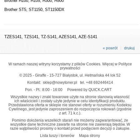
Brother H100, H105, H300, H500
Brother ST5, ST1150, ST1150DX
TZES141, TZS141, TZ-S141, AZES141, AZE-S141
« powrót
drukuj
W ramach naszej witryny korzystamy z plików Cookies. Więcej w
Polityce
prywatności
© 2025 - Giraffe - 15-727 Białystok, ul. Hetmańska 44 lok 52
Kontakt:
sklep@nowytoner.pl
tel.
+48 692446414
Pon. - Pt.: 8:00 - 16:00
Powered by QUICK.CART
Wszystkie nazwy i znaki towarowe użyte na stronie stanowią własność
ich właścicieli i zostały użyte jedynie w celu identyfikacji produktu.
Przedstawiona oferta w sklepie nie stanowi oferty w rozumieniu Kodeksu
Cywilnego, jest jedynie zaproszeniem do rozpoczęcia rokowań (zgodnie
z art. 71 k.c.).
Pomimo dołożenia wszelkich starań nie możemy zagwarantować, że
wszystkie dane techniczne zawarte na stronie nie zawierają błędów. W
razie wątpliwości prosimy o kontakt przed podjęciem decyzji o zakupie.
Lista tuszy i tonerów
Mapa strony