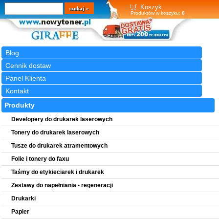
Wyszukiwarka
szukaj
Koszyk
Produktów w koszyku:
0
Blog
Cennik dostaw
Panel Klienta
Kontakt
Produkty
Developery do drukarek laserowych
Tonery do drukarek laserowych
Tusze do drukarek atramentowych
Folie i tonery do faxu
Taśmy do etykieciarek i drukarek
Zestawy do napełniania - regeneracji
Drukarki
Papier