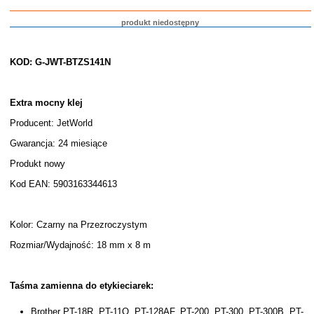
produkt niedostępny
KOD: G-JWT-BTZS141N
Extra mocny klej
Producent: JetWorld
Gwarancja: 24 miesiące
Produkt nowy
Kod EAN: 5903163344613
Kolor: Czarny na Przezroczystym
Rozmiar/Wydajność: 18 mm x 8 m
Taśma zamienna do etykieciarek:
Brother PT-18R, PT-11Q, PT-128AF, PT-200, PT-300, PT-300B, PT-