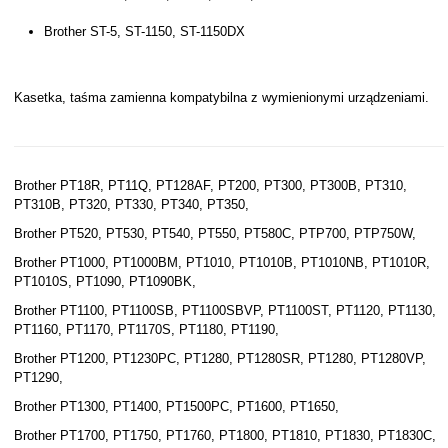
Brother ST-5, ST-1150, ST-1150DX
Kasetka, taśma zamienna kompatybilna z wymienionymi urządzeniami.
Brother PT18R, PT11Q, PT128AF, PT200, PT300, PT300B, PT310,
PT310B, PT320, PT330, PT340, PT350,
Brother PT520, PT530, PT540, PT550, PT580C, PTP700, PTP750W,
Brother PT1000, PT1000BM, PT1010, PT1010B, PT1010NB, PT1010R,
PT1010S, PT1090, PT1090BK,
Brother PT1100, PT1100SB, PT1100SBVP, PT1100ST, PT1120, PT1130,
PT1160, PT1170, PT1170S, PT1180, PT1190,
Brother PT1200, PT1230PC, PT1280, PT1280SR, PT1280, PT1280VP,
PT1290,
Brother PT1300, PT1400, PT1500PC, PT1600, PT1650,
Brother PT1700, PT1750, PT1760, PT1800, PT1810, PT1830, PT1830C,