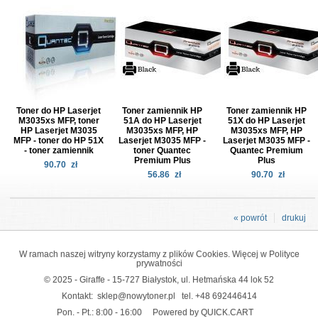
Toner do HP Laserjet
Toner zamiennik HP
Toner zamiennik HP
M3035xs MFP, toner
51A do HP Laserjet
51X do HP Laserjet
HP Laserjet M3035
M3035xs MFP, HP
M3035xs MFP, HP
MFP - toner do HP 51X
Laserjet M3035 MFP -
Laserjet M3035 MFP -
- toner zamiennik
toner Quantec
Quantec Premium
Premium Plus
Plus
90.70
zł
56.86
zł
90.70
zł
« powrót
drukuj
W ramach naszej witryny korzystamy z plików Cookies. Więcej w
Polityce
prywatności
© 2025 - Giraffe - 15-727 Białystok, ul. Hetmańska 44 lok 52
Kontakt:
sklep@nowytoner.pl
tel.
+48 692446414
Pon. - Pt.: 8:00 - 16:00
Powered by QUICK.CART