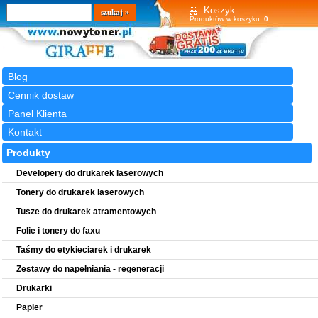
Wyszukiwarka
szukaj
Koszyk
Produktów w koszyku:
0
Blog
Cennik dostaw
Panel Klienta
Kontakt
Produkty
Developery do drukarek laserowych
Tonery do drukarek laserowych
Tusze do drukarek atramentowych
Folie i tonery do faxu
Taśmy do etykieciarek i drukarek
Zestawy do napełniania - regeneracji
Drukarki
Papier