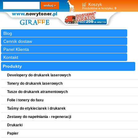
Wyszukiwarka
szukaj
Koszyk
Produktów w koszyku:
0
Blog
Cennik dostaw
Panel Klienta
Kontakt
Produkty
Developery do drukarek laserowych
Tonery do drukarek laserowych
Tusze do drukarek atramentowych
Folie i tonery do faxu
Taśmy do etykieciarek i drukarek
Zestawy do napełniania - regeneracji
Drukarki
Papier