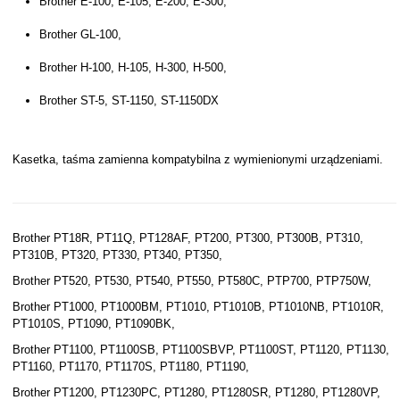
Brother E-100, E-105, E-200, E-300,
Brother GL-100,
Brother H-100, H-105, H-300, H-500,
Brother ST-5, ST-1150, ST-1150DX
Kasetka, taśma zamienna kompatybilna z wymienionymi urządzeniami.
Brother PT18R, PT11Q, PT128AF, PT200, PT300, PT300B, PT310,
PT310B, PT320, PT330, PT340, PT350,
Brother PT520, PT530, PT540, PT550, PT580C, PTP700, PTP750W,
Brother PT1000, PT1000BM, PT1010, PT1010B, PT1010NB, PT1010R,
PT1010S, PT1090, PT1090BK,
Brother PT1100, PT1100SB, PT1100SBVP, PT1100ST, PT1120, PT1130,
PT1160, PT1170, PT1170S, PT1180, PT1190,
Brother PT1200, PT1230PC, PT1280, PT1280SR, PT1280, PT1280VP,