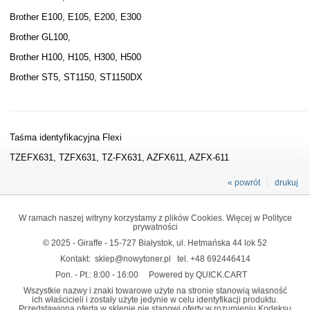
Brother E100, E105, E200, E300
Brother GL100,
Brother H100, H105, H300, H500
Brother ST5, ST1150, ST1150DX
Taśma identyfikacyjna Flexi
TZEFX631, TZFX631, TZ-FX631, AZFX611, AZFX-611
« powrót
drukuj
W ramach naszej witryny korzystamy z plików Cookies. Więcej w
Polityce
prywatności
© 2025 - Giraffe - 15-727 Białystok, ul. Hetmańska 44 lok 52
Kontakt:
sklep@nowytoner.pl
tel.
+48 692446414
Pon. - Pt.: 8:00 - 16:00
Powered by QUICK.CART
Wszystkie nazwy i znaki towarowe użyte na stronie stanowią własność
ich właścicieli i zostały użyte jedynie w celu identyfikacji produktu.
Przedstawiona oferta w sklepie nie stanowi oferty w rozumieniu Kodeksu