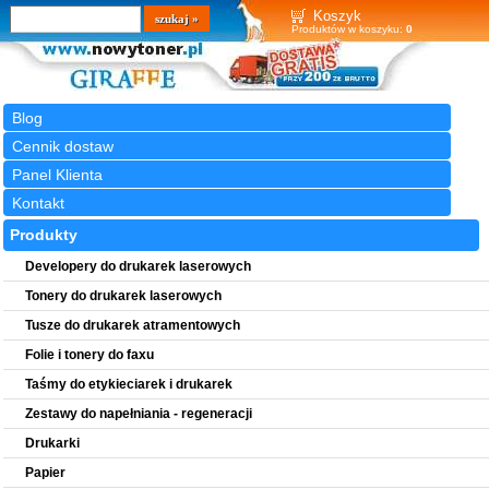
Wyszukiwarka
szukaj
Koszyk
Produktów w koszyku:
0
Blog
Cennik dostaw
Panel Klienta
Kontakt
Produkty
Developery do drukarek laserowych
Tonery do drukarek laserowych
Tusze do drukarek atramentowych
Folie i tonery do faxu
Taśmy do etykieciarek i drukarek
Zestawy do napełniania - regeneracji
Drukarki
Papier