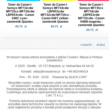
Toner do Canon I-
Toner do Canon I-
Toner do Canon I-
Sensys MF732cdw
Sensys MF734cdw
Sensys MF735cx
MF735cx MF734cdw
LBP653cdw
MF734cdw
LBP653cdw - Canon
MF732cdw MF735cx -
LBP653cdw
046C cyan -
Canon 046Y yellow -
MF732cdw - Canon
zamiennik Quantec
zamiennik Quantec
046M magenta -
zamiennik Quantec
49.75
zł
49.75
zł
49.75
zł
« powrót
drukuj
W ramach naszej witryny korzystamy z plików Cookies. Więcej w
Polityce
prywatności
© 2025 - Giraffe - 15-727 Białystok, ul. Hetmańska 44 lok 52
Kontakt:
sklep@nowytoner.pl
tel.
+48 692446414
Pon. - Pt.: 8:00 - 16:00
Powered by QUICK.CART
Wszystkie nazwy i znaki towarowe użyte na stronie stanowią własność
ich właścicieli i zostały użyte jedynie w celu identyfikacji produktu.
Przedstawiona oferta w sklepie nie stanowi oferty w rozumieniu Kodeksu
Cywilnego, jest jedynie zaproszeniem do rozpoczęcia rokowań (zgodnie
z art. 71 k.c.).
Pomimo dołożenia wszelkich starań nie możemy zagwarantować, że
wszystkie dane techniczne zawarte na stronie nie zawierają błędów. W
razie wątpliwości prosimy o kontakt przed podjęciem decyzji o zakupie.