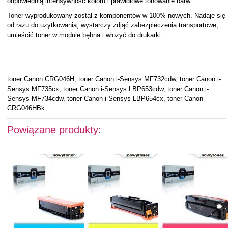
odpowiednią intensywność koloru i prawidłowe tonowanie barw.
Toner wyprodukowany został z komponentów w 100% nowych. Nadaje się
od razu do użytkowania, wystarczy zdjąć zabezpieczenia transportowe,
umieścić toner w module bębna i włożyć do drukarki.
toner Canon CRG046H, toner Canon i-Sensys MF732cdw, toner Canon i-
Sensys MF735cx, toner Canon i-Sensys LBP653cdw, toner Canon i-
Sensys MF734cdw, toner Canon i-Sensys LBP654cx, toner Canon
CRG046HBk
Powiązane produkty: