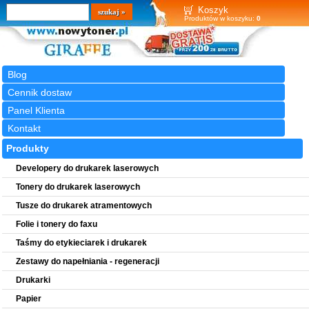
Wyszukiwarka
szukaj
Koszyk
Produktów w koszyku:
0
Blog
Cennik dostaw
Panel Klienta
Kontakt
Produkty
Developery do drukarek laserowych
Tonery do drukarek laserowych
Tusze do drukarek atramentowych
Folie i tonery do faxu
Taśmy do etykieciarek i drukarek
Zestawy do napełniania - regeneracji
Drukarki
Papier