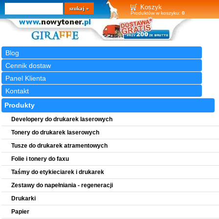
Wyszukiwarka
szukaj
Koszyk
Produktów w koszyku:
0
Blog
Cennik dostaw
Panel Klienta
Kontakt
Produkty
Developery do drukarek laserowych
Tonery do drukarek laserowych
Tusze do drukarek atramentowych
Folie i tonery do faxu
Taśmy do etykieciarek i drukarek
Zestawy do napełniania - regeneracji
Drukarki
Papier