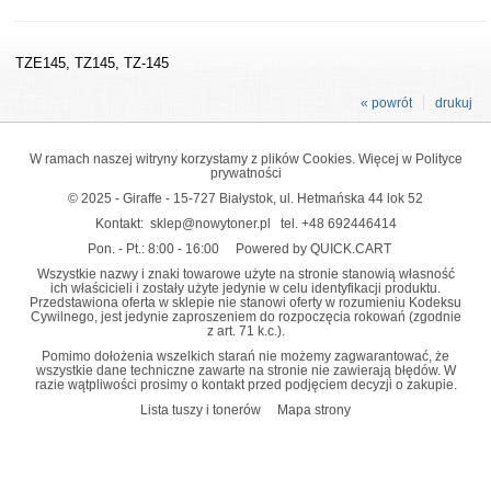
TZE145, TZ145, TZ-145
« powrót
drukuj
W ramach naszej witryny korzystamy z plików Cookies. Więcej w
Polityce
prywatności
© 2025 - Giraffe - 15-727 Białystok, ul. Hetmańska 44 lok 52
Kontakt:
sklep@nowytoner.pl
tel.
+48 692446414
Pon. - Pt.: 8:00 - 16:00
Powered by QUICK.CART
Wszystkie nazwy i znaki towarowe użyte na stronie stanowią własność
ich właścicieli i zostały użyte jedynie w celu identyfikacji produktu.
Przedstawiona oferta w sklepie nie stanowi oferty w rozumieniu Kodeksu
Cywilnego, jest jedynie zaproszeniem do rozpoczęcia rokowań (zgodnie
z art. 71 k.c.).
Pomimo dołożenia wszelkich starań nie możemy zagwarantować, że
wszystkie dane techniczne zawarte na stronie nie zawierają błędów. W
razie wątpliwości prosimy o kontakt przed podjęciem decyzji o zakupie.
Lista tuszy i tonerów
Mapa strony