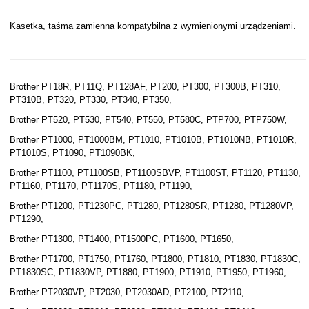
Kasetka, taśma zamienna kompatybilna z wymienionymi urządzeniami.
Brother PT18R, PT11Q, PT128AF, PT200, PT300, PT300B, PT310,
PT310B, PT320, PT330, PT340, PT350,
Brother PT520, PT530, PT540, PT550, PT580C, PTP700, PTP750W,
Brother PT1000, PT1000BM, PT1010, PT1010B, PT1010NB, PT1010R,
PT1010S, PT1090, PT1090BK,
Brother PT1100, PT1100SB, PT1100SBVP, PT1100ST, PT1120, PT1130,
PT1160, PT1170, PT1170S, PT1180, PT1190,
Brother PT1200, PT1230PC, PT1280, PT1280SR, PT1280, PT1280VP,
PT1290,
Brother PT1300, PT1400, PT1500PC, PT1600, PT1650,
Brother PT1700, PT1750, PT1760, PT1800, PT1810, PT1830, PT1830C,
PT1830SC, PT1830VP, PT1880, PT1900, PT1910, PT1950, PT1960,
Brother PT2030VP, PT2030, PT2030AD, PT2100, PT2110,