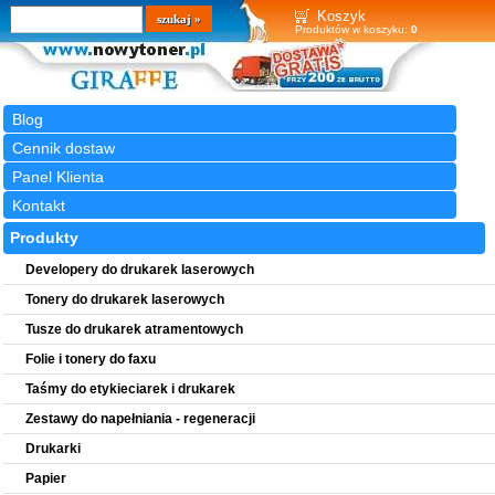
Wyszukiwarka
szukaj
Koszyk
Produktów w koszyku:
0
Blog
Cennik dostaw
Panel Klienta
Kontakt
Produkty
Developery do drukarek laserowych
Tonery do drukarek laserowych
Tusze do drukarek atramentowych
Folie i tonery do faxu
Taśmy do etykieciarek i drukarek
Zestawy do napełniania - regeneracji
Drukarki
Papier