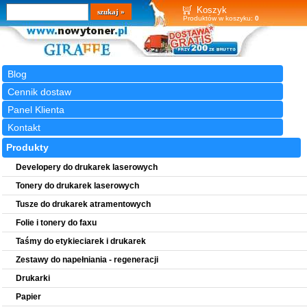
Wyszukiwarka
szukaj
Koszyk
Produktów w koszyku:
0
Blog
Cennik dostaw
Panel Klienta
Kontakt
Produkty
Developery do drukarek laserowych
Tonery do drukarek laserowych
Tusze do drukarek atramentowych
Folie i tonery do faxu
Taśmy do etykieciarek i drukarek
Zestawy do napełniania - regeneracji
Drukarki
Papier