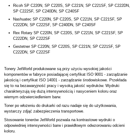
Ricoh SP C220N, SP C220S, SP C221N, SP C221SF, SP C222DN,
SP C222SF, SP C240DN, SP C240SF
Nashuatec SP C220N, SP C220S, SP C221N, SP C221SF, SP
C222DN, SP C222SF, SP C240DN, SP C240SF
Rex Rotary SP C220N, SP C220S, SP C221N, SP C221SF, SP
C222DN, SP C222SF
Gestetner SP C220N, SP C220S, SP C221N, SP C221SF, SP
C222DN, SP C222SF
Tonery JetWorld produkowane są przy użyciu wysokiej jakości
komponentów w fabryce posiadającej certyfikat ISO 9001 - zarządzanie
jakością i certyfikat ISO 14001 - zarządzanie środowiskowe. Przekłada
się to na bezawaryjność pracy i wysoką jakość wydruków. Wydruki
charakteryzują się dużą intensywnością i nasyceniem koloru oraz
wiernym odzwierciedleniem barw.
Toner po włożeniu do drukarki od razu nadaje się do użytkowania,
wystarczy zdjąć zabezpieczenia transportowe.
Stosowanie tonerów JetWorld pozwala na kontrastowe wydruki o
odpowiedniej intensywności barw i prawidłowym odwzorowaniu odcieni
koloru.