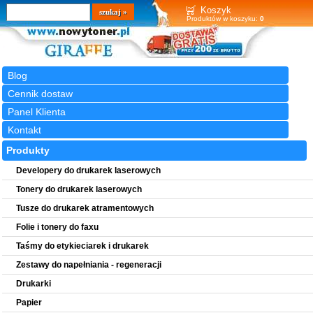
Wyszukiwarka
szukaj
Koszyk
Produktów w koszyku:
0
Blog
Cennik dostaw
Panel Klienta
Kontakt
Produkty
Developery do drukarek laserowych
Tonery do drukarek laserowych
Tusze do drukarek atramentowych
Folie i tonery do faxu
Taśmy do etykieciarek i drukarek
Zestawy do napełniania - regeneracji
Drukarki
Papier