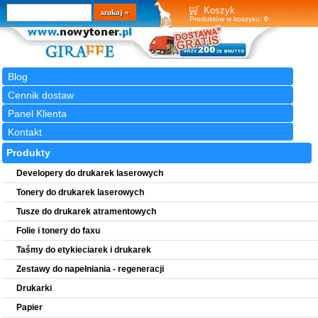
Wyszukiwarka
szukaj
Koszyk
Produktów w koszyku:
0
Blog
Cennik dostaw
Panel Klienta
Kontakt
Produkty
Developery do drukarek laserowych
Tonery do drukarek laserowych
Tusze do drukarek atramentowych
Folie i tonery do faxu
Taśmy do etykieciarek i drukarek
Zestawy do napełniania - regeneracji
Drukarki
Papier