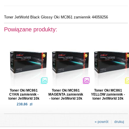
Toner JetWorld Black Glossy Oki MC861 zamiennik 44059256
Powiązane produkty:
Toner Oki MC861
Toner Oki MC861
Toner Oki MC861
CYAN zamiennik -
MAGENTA zamiennik
YELLOW zamiennik -
toner JetWorld 10k
- toner JetWorld 10k
toner JetWorld 10k
238.86
zł
« powrót
drukuj