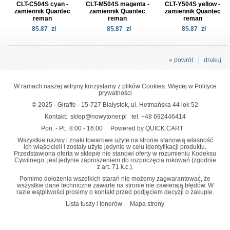
CLT-C504S cyan -
CLT-M504S magenta -
CLT-Y504S yellow -
zamiennik Quantec
zamiennik Quantec
zamiennik Quantec
reman
reman
reman
85.87
zł
85.87
zł
85.87
zł
« powrót
drukuj
W ramach naszej witryny korzystamy z plików Cookies. Więcej w
Polityce
prywatności
© 2025 - Giraffe - 15-727 Białystok, ul. Hetmańska 44 lok 52
Kontakt:
sklep@nowytoner.pl
tel.
+48 692446414
Pon. - Pt.: 8:00 - 16:00
Powered by QUICK.CART
Wszystkie nazwy i znaki towarowe użyte na stronie stanowią własność
ich właścicieli i zostały użyte jedynie w celu identyfikacji produktu.
Przedstawiona oferta w sklepie nie stanowi oferty w rozumieniu Kodeksu
Cywilnego, jest jedynie zaproszeniem do rozpoczęcia rokowań (zgodnie
z art. 71 k.c.).
Pomimo dołożenia wszelkich starań nie możemy zagwarantować, że
wszystkie dane techniczne zawarte na stronie nie zawierają błędów. W
razie wątpliwości prosimy o kontakt przed podjęciem decyzji o zakupie.
Lista tuszy i tonerów
Mapa strony