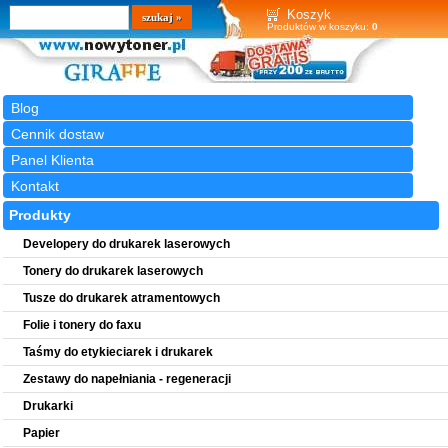
Wyszukiwarka
szukaj
Koszyk
Produktów w koszyku:
0
Blog
Cennik dostaw
Panel Klienta
Kontakt
Produkty
Developery do drukarek laserowych
Tonery do drukarek laserowych
Tusze do drukarek atramentowych
Folie i tonery do faxu
Taśmy do etykieciarek i drukarek
Zestawy do napełniania - regeneracji
Drukarki
Papier