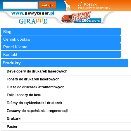
Wyszukiwarka
szukaj
Koszyk
Produktów w koszyku:
0
Blog
Cennik dostaw
Panel Klienta
Kontakt
Produkty
Developery do drukarek laserowych
Tonery do drukarek laserowych
Tusze do drukarek atramentowych
Folie i tonery do faxu
Taśmy do etykieciarek i drukarek
Zestawy do napełniania - regeneracji
Drukarki
Papier