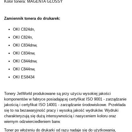
Kolor tonera: MAGENTA GLOSSY
Zamiennik tonera do drukarek:
OKI C824dn,
OKI C824n,
OKI C834dnw,
OKI C834nw,
OKI C844dnw,
OKI C844nw,
OKI ES8434
Tonery JetWorld produkowane są przy użyciu wysokiej jakości
komponentów w fabryce posiadającej certyfikat ISO 9001 - zarządzanie
jakością i certyfikat ISO 14001 - zarządzanie środowiskowe. Przekłada
się to na bezawaryjność pracy i wysoką jakość wydruków. Wydruki
charakteryzują się dużą intensywnością i nasyceniem koloru oraz
wiernym odzwierciedleniem barw.
Toner po włożeniu do drukarki od razu nadaje się do użytkowania,