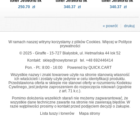
toner JetWorld 5k
toner JetWorld 5k
toner JetWorld 5k
250.70
zł
340.37
zł
340.37
zł
« powrót
drukuj
W ramach naszej witryny korzystamy z plików Cookies. Więcej w
Polityce
prywatności
© 2025 - Giraffe - 15-727 Białystok, ul. Hetmańska 44 lok 52
Kontakt:
sklep@nowytoner.pl
tel.
+48 692446414
Pon. - Pt.: 8:00 - 16:00
Powered by QUICK.CART
Wszystkie nazwy i znaki towarowe użyte na stronie stanowią własność
ich właścicieli i zostały użyte jedynie w celu identyfikacji produktu.
Przedstawiona oferta w sklepie nie stanowi oferty w rozumieniu Kodeksu
Cywilnego, jest jedynie zaproszeniem do rozpoczęcia rokowań (zgodnie
z art. 71 k.c.).
Pomimo dołożenia wszelkich starań nie możemy zagwarantować, że
wszystkie dane techniczne zawarte na stronie nie zawierają błędów. W
razie wątpliwości prosimy o kontakt przed podjęciem decyzji o zakupie.
Lista tuszy i tonerów
Mapa strony