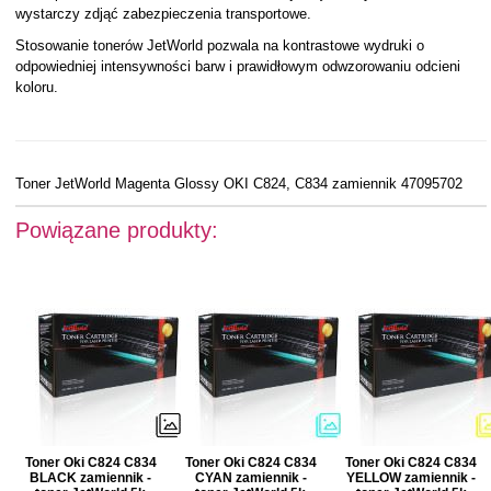
wystarczy zdjąć zabezpieczenia transportowe.
Stosowanie tonerów JetWorld pozwala na kontrastowe wydruki o
odpowiedniej intensywności barw i prawidłowym odwzorowaniu odcieni
koloru.
Toner JetWorld Magenta Glossy OKI C824, C834 zamiennik 47095702
Powiązane produkty:
Toner Oki C824 C834
Toner Oki C824 C834
Toner Oki C824 C834
BLACK zamiennik -
CYAN zamiennik -
YELLOW zamiennik -