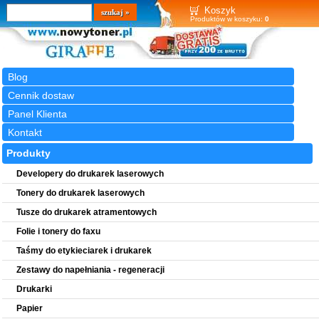
Wyszukiwarka
szukaj
Koszyk
Produktów w koszyku:
0
Blog
Cennik dostaw
Panel Klienta
Kontakt
Produkty
Developery do drukarek laserowych
Tonery do drukarek laserowych
Tusze do drukarek atramentowych
Folie i tonery do faxu
Taśmy do etykieciarek i drukarek
Zestawy do napełniania - regeneracji
Drukarki
Papier