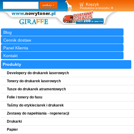
Wyszukiwarka
szukaj
Koszyk
Produktów w koszyku:
0
Blog
Cennik dostaw
Panel Klienta
Kontakt
Produkty
Developery do drukarek laserowych
Tonery do drukarek laserowych
Tusze do drukarek atramentowych
Folie i tonery do faxu
Taśmy do etykieciarek i drukarek
Zestawy do napełniania - regeneracji
Drukarki
Papier