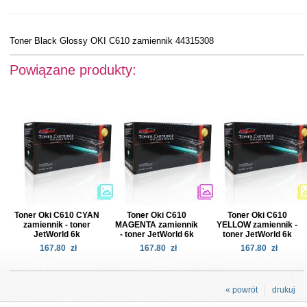
Toner Black Glossy OKI C610 zamiennik 44315308
Powiązane produkty:
Toner Oki C610 CYAN
Toner Oki C610
Toner Oki C610
zamiennik - toner
MAGENTA zamiennik
YELLOW zamiennik -
JetWorld 6k
- toner JetWorld 6k
toner JetWorld 6k
167.80
zł
167.80
zł
167.80
zł
« powrót
drukuj