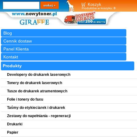
Wyszukiwarka
szukaj
Koszyk
Produktów w koszyku:
0
Blog
Cennik dostaw
Panel Klienta
Kontakt
Produkty
Developery do drukarek laserowych
Tonery do drukarek laserowych
Tusze do drukarek atramentowych
Folie i tonery do faxu
Taśmy do etykieciarek i drukarek
Zestawy do napełniania - regeneracji
Drukarki
Papier