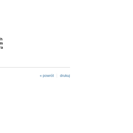
ch
mm
ra
« powrót
drukuj