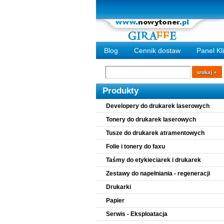
Blog
Cennik dostaw
Panel Kl
Wyszukiwarka
szukaj
Produkty
Developery do drukarek laserowych
Tonery do drukarek laserowych
Tusze do drukarek atramentowych
Folie i tonery do faxu
Taśmy do etykieciarek i drukarek
Zestawy do napełniania - regeneracji
Drukarki
Papier
Serwis - Eksploatacja