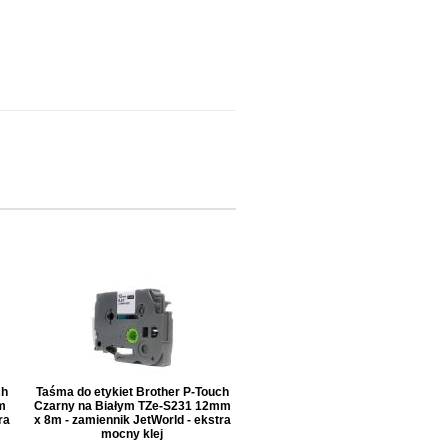
.
ch
Taśma do etykiet Brother P-Touch
m
Czarny na Białym TZe-S231 12mm
ra
x 8m - zamiennik JetWorld - ekstra
mocny klej