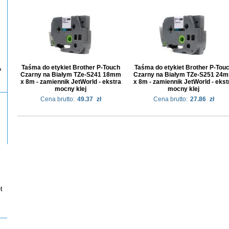
Taśma do etykiet Brother P-Touch
Taśma do etykiet Brother P-Tou
P
Czarny na Białym TZe-S241 18mm
Czarny na Białym TZe-S251 24
x 8m - zamiennik JetWorld - ekstra
x 8m - zamiennik JetWorld - ekst
mocny klej
mocny klej
Cena brutto:
49.37
zł
Cena brutto:
27.86
zł
t