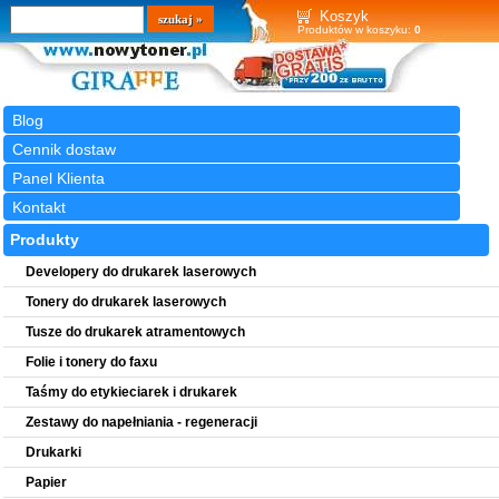
Wyszukiwarka
szukaj
Koszyk
Produktów w koszyku:
0
Blog
Cennik dostaw
Panel Klienta
Kontakt
Produkty
Developery do drukarek laserowych
Tonery do drukarek laserowych
Tusze do drukarek atramentowych
Folie i tonery do faxu
Taśmy do etykieciarek i drukarek
Zestawy do napełniania - regeneracji
Drukarki
Papier