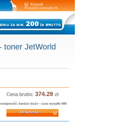
Koszyk
Produktów w koszyku:
0
 toner JetWorld
374.29
Cena brutto:
zł
ostępność: bardzo dużo - czas wysyłki 48h
 koszyka