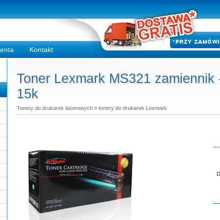
ienta
Kontakt
Toner Lexmark MS321 zamiennik -
15k
Tonery do drukarek laserowych
»
tonery do drukarek Lexmark
D
Do