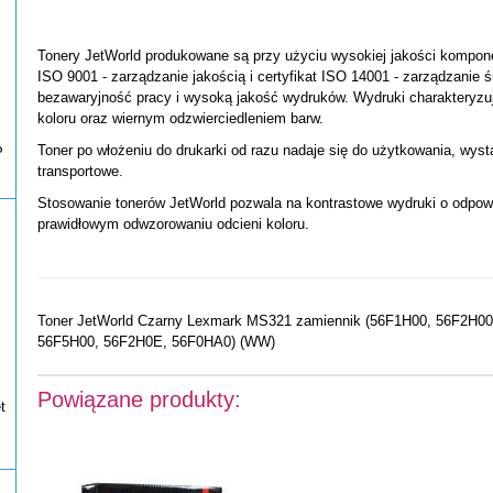
Tonery JetWorld produkowane są przy użyciu wysokiej jakości kompone
ISO 9001 - zarządzanie jakością i certyfikat ISO 14001 - zarządzanie 
bezawaryjność pracy i wysoką jakość wydruków. Wydruki charakteryzu
koloru oraz wiernym odzwierciedleniem barw.
Toner po włożeniu do drukarki od razu nadaje się do użytkowania, wys
P
transportowe.
Stosowanie tonerów JetWorld pozwala na kontrastowe wydruki o odpowi
prawidłowym odwzorowaniu odcieni koloru.
Toner JetWorld Czarny Lexmark MS321 zamiennik (56F1H00, 56F2H00
56F5H00, 56F2H0E, 56F0HA0) (WW)
Powiązane produkty:
t