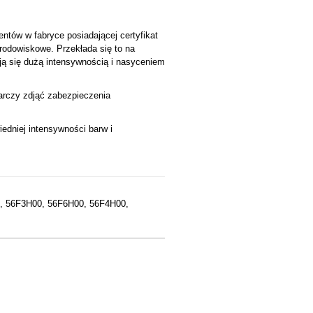
ntów w fabryce posiadającej certyfikat
środowiskowe. Przekłada się to na
ją się dużą intensywnością i nasyceniem
tarczy zdjąć zabezpieczenia
edniej intensywności barw i
, 56F3H00, 56F6H00, 56F4H00,