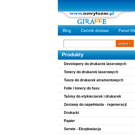
Blog
Cennik dostaw
Panel Kl
Wyszukiwarka
szukaj
Produkty
Developery do drukarek laserowych
Tonery do drukarek laserowych
Tusze do drukarek atramentowych
Folie i tonery do faxu
Taśmy do etykieciarek i drukarek
Zestawy do napełniania - regeneracji
Drukarki
Papier
Serwis - Eksploatacja