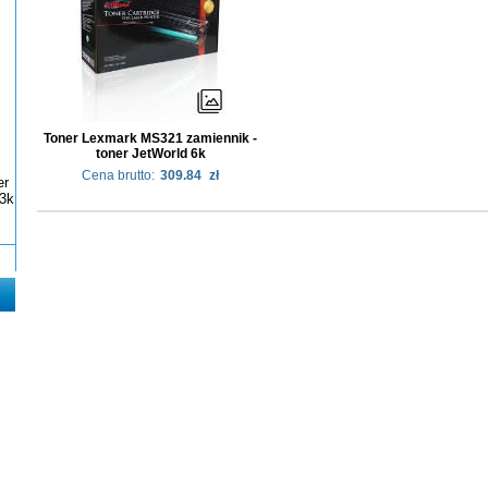
Toner Lexmark MS321 zamiennik -
toner JetWorld 6k
Cena brutto:
309.84
zł
er
3k