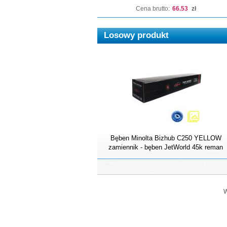
Cena brutto:
66.53
zł
Losowy produkt
Bęben Minolta Bizhub C250 YELLOW
zamiennik - bęben JetWorld 45k reman
W