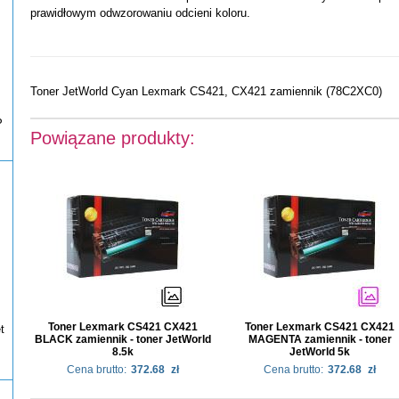
prawidłowym odwzorowaniu odcieni koloru.
Toner JetWorld Cyan Lexmark CS421, CX421 zamiennik (78C2XC0)
P
Powiązane produkty:
Toner Lexmark CS421 CX421
Toner Lexmark CS421 CX421
t
BLACK zamiennik - toner JetWorld
MAGENTA zamiennik - toner
8.5k
JetWorld 5k
Cena brutto:
372.68
zł
Cena brutto:
372.68
zł