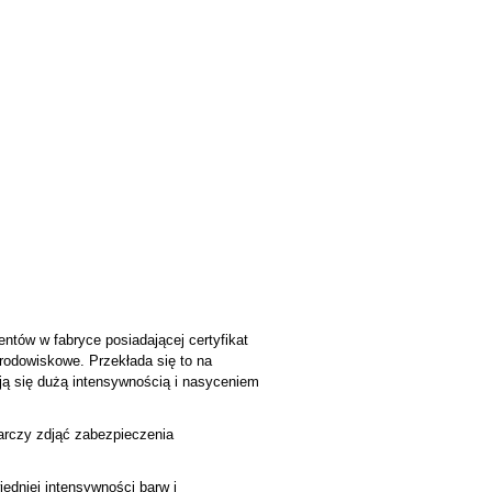
ntów w fabryce posiadającej certyfikat
środowiskowe. Przekłada się to na
ją się dużą intensywnością i nasyceniem
tarczy zdjąć zabezpieczenia
edniej intensywności barw i