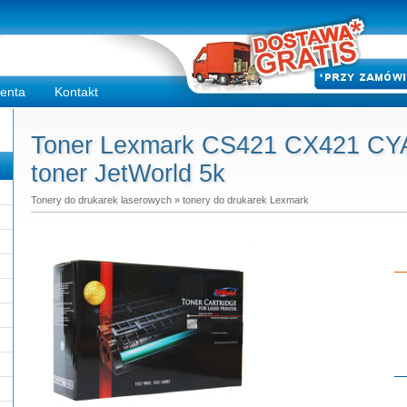
ienta
Kontakt
Toner Lexmark CS421 CX421 CYA
toner JetWorld 5k
Tonery do drukarek laserowych
»
tonery do drukarek Lexmark
Do