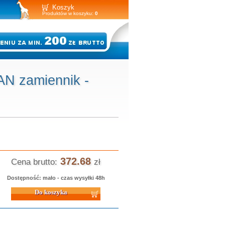
Koszyk
Produktów w koszyku:
0
N zamiennik -
372.68
Cena brutto:
zł
Dostępność: mało - czas wysyłki 48h
 koszyka