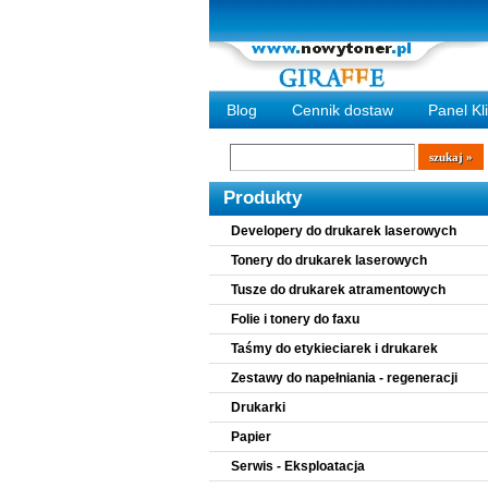
Blog
Cennik dostaw
Panel Kl
Wyszukiwarka
szukaj
Produkty
Developery do drukarek laserowych
Tonery do drukarek laserowych
Tusze do drukarek atramentowych
Folie i tonery do faxu
Taśmy do etykieciarek i drukarek
Zestawy do napełniania - regeneracji
Drukarki
Papier
Serwis - Eksploatacja