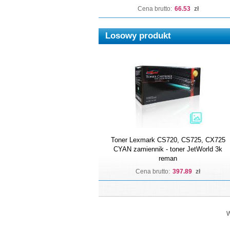
Cena brutto:
66.53
zł
Losowy produkt
Toner Lexmark CS720, CS725, CX725
CYAN zamiennik - toner JetWorld 3k
reman
Cena brutto:
397.89
zł
W