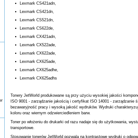
Lexmark CS421adn,
Lexmark CS421dn,
Lexmark CS521dn,
Lexmark CS622de,
Lexmark CX421adn,
Lexmark CX522ade,
Lexmark CX622ade,
Lexmark CX625ade,
Lexmark CX625adhe,
Lexmark CX625adhs
Tonery JetWorld produkowane są przy użyciu wysokiej jakości kompone
er
ISO 9001 - zarządzanie jakością i certyfikat ISO 14001 - zarządzanie 
bezawaryjność pracy i wysoką jakość wydruków. Wydruki charakteryzu
koloru oraz wiernym odzwierciedleniem barw.
Toner po włożeniu do drukarki od razu nadaje się do użytkowania, wys
transportowe.
Stosowanie tonerów JetWorld pozwala na kontrastowe wydruki o odpowi