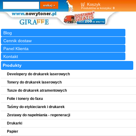
Wyszukiwarka
szukaj
Koszyk
Produktów w koszyku:
0
Blog
Cennik dostaw
Panel Klienta
Kontakt
Produkty
Developery do drukarek laserowych
Tonery do drukarek laserowych
Tusze do drukarek atramentowych
Folie i tonery do faxu
Taśmy do etykieciarek i drukarek
Zestawy do napełniania - regeneracji
Drukarki
Papier