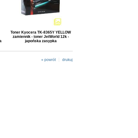
Toner Kyocera TK-8365Y YELLOW
zamiennik - toner JetWorld 12k -
a
japońska zasypka
« powrót
drukuj