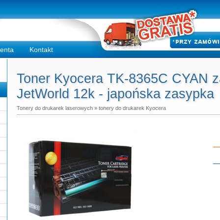
ienta
Kontakt
Toner Kyocera TK-8365C CYAN za
JetWorld 12k - japońska zasypka
Tonery do drukarek laserowych
»
tonery do drukarek Kyocera