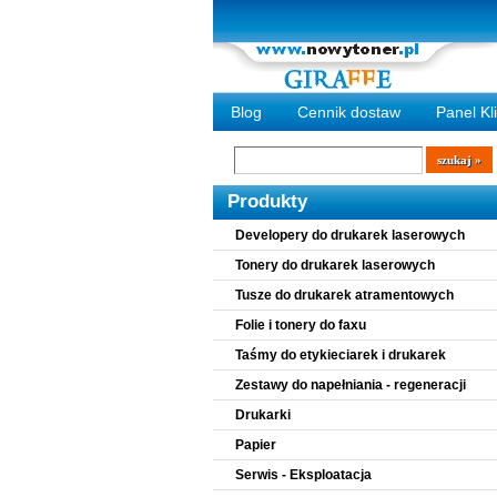
Blog
Cennik dostaw
Panel Kl
Wyszukiwarka
szukaj
Produkty
Developery do drukarek laserowych
Tonery do drukarek laserowych
Tusze do drukarek atramentowych
Folie i tonery do faxu
Taśmy do etykieciarek i drukarek
Zestawy do napełniania - regeneracji
Drukarki
Papier
Serwis - Eksploatacja