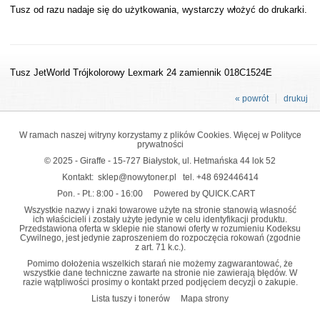
Tusz od razu nadaje się do użytkowania, wystarczy włożyć do drukarki.
Tusz JetWorld Trójkolorowy Lexmark 24 zamiennik 018C1524E
« powrót
drukuj
W ramach naszej witryny korzystamy z plików Cookies. Więcej w
Polityce
prywatności
© 2025 - Giraffe - 15-727 Białystok, ul. Hetmańska 44 lok 52
Kontakt:
sklep@nowytoner.pl
tel.
+48 692446414
Pon. - Pt.: 8:00 - 16:00
Powered by QUICK.CART
Wszystkie nazwy i znaki towarowe użyte na stronie stanowią własność
ich właścicieli i zostały użyte jedynie w celu identyfikacji produktu.
Przedstawiona oferta w sklepie nie stanowi oferty w rozumieniu Kodeksu
Cywilnego, jest jedynie zaproszeniem do rozpoczęcia rokowań (zgodnie
z art. 71 k.c.).
Pomimo dołożenia wszelkich starań nie możemy zagwarantować, że
wszystkie dane techniczne zawarte na stronie nie zawierają błędów. W
razie wątpliwości prosimy o kontakt przed podjęciem decyzji o zakupie.
Lista tuszy i tonerów
Mapa strony