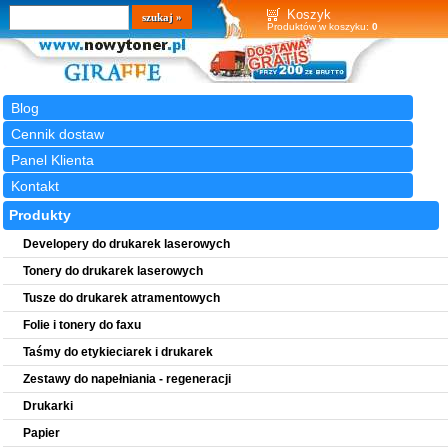
Wyszukiwarka
szukaj
Koszyk
Produktów w koszyku:
0
Blog
Cennik dostaw
Panel Klienta
Kontakt
Produkty
Developery do drukarek laserowych
Tonery do drukarek laserowych
Tusze do drukarek atramentowych
Folie i tonery do faxu
Taśmy do etykieciarek i drukarek
Zestawy do napełniania - regeneracji
Drukarki
Papier