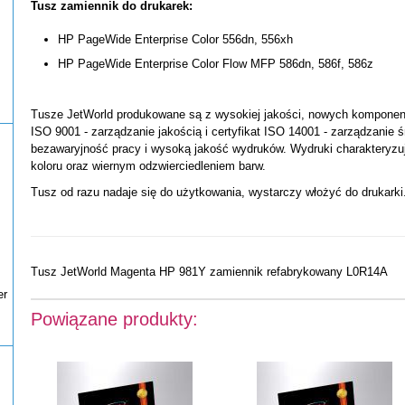
Tusz zamiennik do drukarek:
HP PageWide Enterprise Color 556dn, 556xh
HP PageWide Enterprise Color Flow MFP 586dn, 586f, 586z
Tusze JetWorld produkowane są z wysokiej jakości, nowych komponentó
ISO 9001 - zarządzanie jakością i certyfikat ISO 14001 - zarządzanie 
bezawaryjność pracy i wysoką jakość wydruków. Wydruki charakteryzu
koloru oraz wiernym odzwierciedleniem barw.
Tusz od razu nadaje się do użytkowania, wystarczy włożyć do drukarki
Tusz JetWorld Magenta HP 981Y zamiennik refabrykowany L0R14A
er
Powiązane produkty: