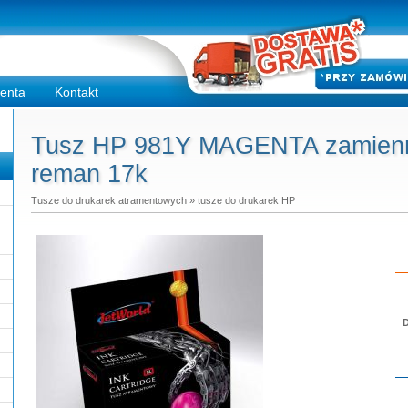
ienta
Kontakt
Tusz HP 981Y MAGENTA zamienni
reman 17k
Tusze do drukarek atramentowych
»
tusze do drukarek HP
D
Do