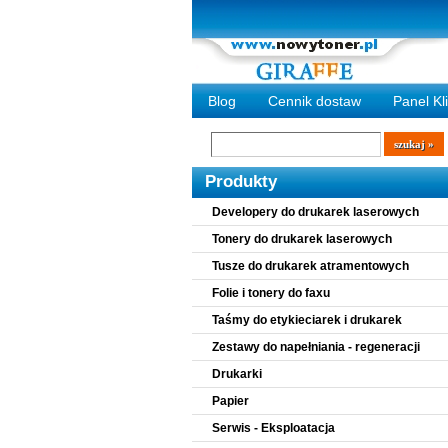
Blog
Cennik dostaw
Panel Kl
Wyszukiwarka
szukaj
Produkty
Developery do drukarek laserowych
Tonery do drukarek laserowych
Tusze do drukarek atramentowych
Folie i tonery do faxu
Taśmy do etykieciarek i drukarek
Zestawy do napełniania - regeneracji
Drukarki
Papier
Serwis - Eksploatacja