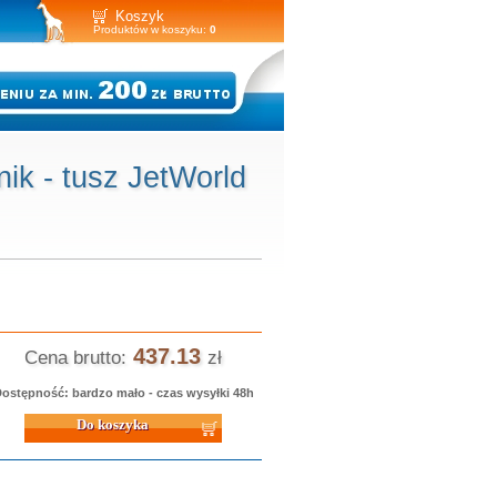
Koszyk
Produktów w koszyku:
0
k - tusz JetWorld
437.13
Cena brutto:
zł
ostępność: bardzo mało - czas wysyłki 48h
 koszyka