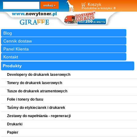
Wyszukiwarka
szukaj
Koszyk
Produktów w koszyku:
0
Blog
Cennik dostaw
Panel Klienta
Kontakt
Produkty
Developery do drukarek laserowych
Tonery do drukarek laserowych
Tusze do drukarek atramentowych
Folie i tonery do faxu
Taśmy do etykieciarek i drukarek
Zestawy do napełniania - regeneracji
Drukarki
Papier