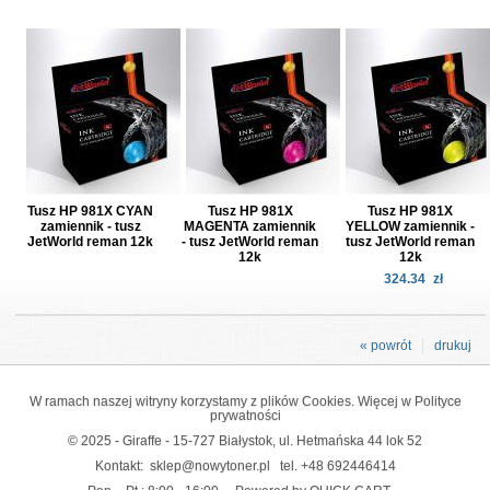
Tusz HP 981X CYAN
Tusz HP 981X
Tusz HP 981X
zamiennik - tusz
MAGENTA zamiennik
YELLOW zamiennik -
JetWorld reman 12k
- tusz JetWorld reman
tusz JetWorld reman
12k
12k
324.34
zł
« powrót
drukuj
W ramach naszej witryny korzystamy z plików Cookies. Więcej w
Polityce
prywatności
© 2025 - Giraffe - 15-727 Białystok, ul. Hetmańska 44 lok 52
Kontakt:
sklep@nowytoner.pl
tel.
+48 692446414