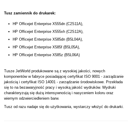
Tusz zamiennik do drukarek:
HP Officejet Enterprise X555dn (C2S11A),
HP Officejet Enterprise X555xh (C2S12A),
HP Officejet Enterprise X585dn (B5L04A),
HP Officejet Enterprise X585f (B5L05A),
HP Officejet Enterprise X585z (B5L06A)
Tusze JetWorld produkowane są z wysokiej jakości, nowych
komponentów w fabryce posiadającej certyfikat ISO 9001 - zarządzanie
jakością i certyfikat ISO 14001 - zarządzanie środowiskowe. Przekłada
się to na bezawaryjność pracy i wysoką jakość wydruków. Wydruki
charakteryzują się dużą intensywnością i nasyceniem koloru oraz
wiernym odzwierciedleniem barw.
Tusz od razu nadaje się do użytkowania, wystarczy włożyć do drukarki.