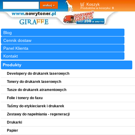
Wyszukiwarka
szukaj
Koszyk
Produktów w koszyku:
0
Blog
Cennik dostaw
Panel Klienta
Kontakt
Produkty
Developery do drukarek laserowych
Tonery do drukarek laserowych
Tusze do drukarek atramentowych
Folie i tonery do faxu
Taśmy do etykieciarek i drukarek
Zestawy do napełniania - regeneracji
Drukarki
Papier