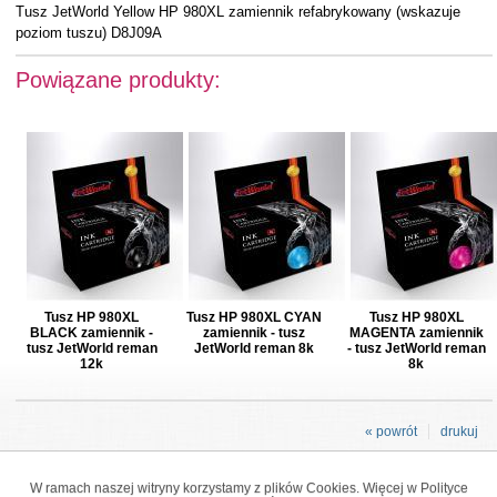
Tusz JetWorld Yellow HP 980XL zamiennik refabrykowany (wskazuje
poziom tuszu) D8J09A
Powiązane produkty:
Tusz HP 980XL
Tusz HP 980XL CYAN
Tusz HP 980XL
BLACK zamiennik -
zamiennik - tusz
MAGENTA zamiennik
tusz JetWorld reman
JetWorld reman 8k
- tusz JetWorld reman
12k
8k
« powrót
drukuj
W ramach naszej witryny korzystamy z plików Cookies. Więcej w
Polityce