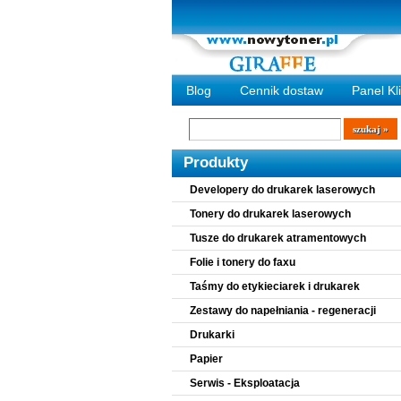
Blog
Cennik dostaw
Panel Kl
Wyszukiwarka
szukaj
Produkty
Developery do drukarek laserowych
Tonery do drukarek laserowych
Tusze do drukarek atramentowych
Folie i tonery do faxu
Taśmy do etykieciarek i drukarek
Zestawy do napełniania - regeneracji
Drukarki
Papier
Serwis - Eksploatacja