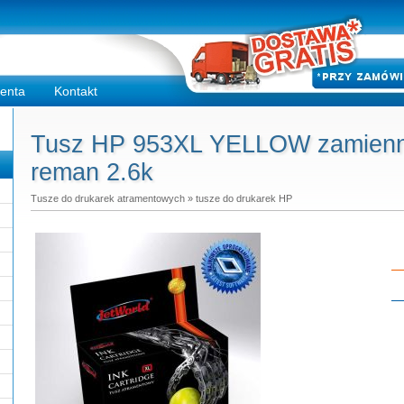
ienta
Kontakt
Tusz HP 953XL YELLOW zamiennik
reman 2.6k
Tusze do drukarek atramentowych
»
tusze do drukarek HP