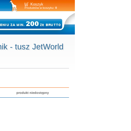
Koszyk
Produktów w koszyku:
0
 - tusz JetWorld
produkt niedostępny