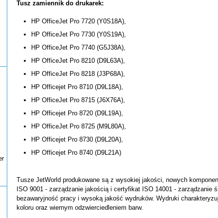
Tusz zamiennik do drukarek:
HP OfficeJet Pro 7720 (Y0S18A),
HP OfficeJet Pro 7730 (Y0S19A),
HP OfficeJet Pro 7740 (G5J38A),
HP OfficeJet Pro 8210 (D9L63A),
HP OfficeJet Pro 8218 (J3P68A),
HP Officejet Pro 8710 (D9L18A),
HP OfficeJet Pro 8715 (J6X76A),
HP Officejet Pro 8720 (D9L19A),
HP OfficeJet Pro 8725 (M9L80A),
HP Officejet Pro 8730 (D9L20A),
HP Officejet Pro 8740 (D9L21A)
er
Tusze JetWorld produkowane są z wysokiej jakości, nowych komponentó
ISO 9001 - zarządzanie jakością i certyfikat ISO 14001 - zarządzanie 
bezawaryjność pracy i wysoką jakość wydruków. Wydruki charakteryzu
koloru oraz wiernym odzwierciedleniem barw.