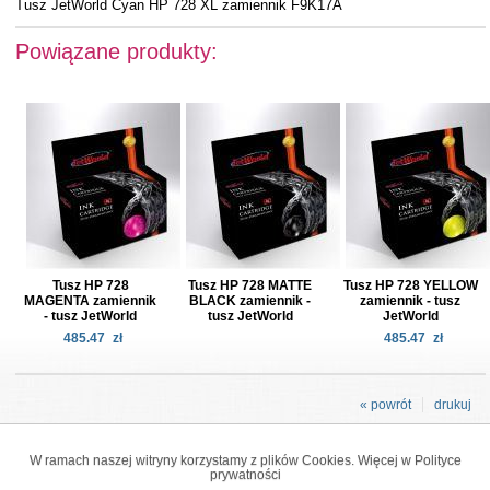
Tusz JetWorld Cyan HP 728 XL zamiennik F9K17A
Powiązane produkty:
Tusz HP 728
Tusz HP 728 MATTE
Tusz HP 728 YELLOW
MAGENTA zamiennik
BLACK zamiennik -
zamiennik - tusz
- tusz JetWorld
tusz JetWorld
JetWorld
485.47
zł
485.47
zł
« powrót
drukuj
W ramach naszej witryny korzystamy z plików Cookies. Więcej w
Polityce
prywatności