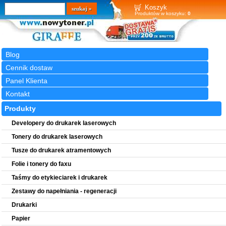
Wyszukiwarka
szukaj
Koszyk
Produktów w koszyku:
0
Blog
Cennik dostaw
Panel Klienta
Kontakt
Produkty
Developery do drukarek laserowych
Tonery do drukarek laserowych
Tusze do drukarek atramentowych
Folie i tonery do faxu
Taśmy do etykieciarek i drukarek
Zestawy do napełniania - regeneracji
Drukarki
Papier