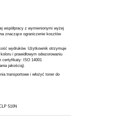
ej współpracy z wymienionymi wyżej
a na znaczące ograniczenie kosztów
akość wydruków. Użytkownik otrzymuje
 koloru i prawidłowym odwzorowaniu
 certyfikaty: ISO 14001
ania jakością).
ia transportowe i włożyć toner do
CLP 510N