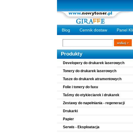
Blog
Cennik dostaw
Panel Kl
Wyszukiwarka
szukaj
Produkty
Developery do drukarek laserowych
Tonery do drukarek laserowych
Tusze do drukarek atramentowych
Folie i tonery do faxu
Taśmy do etykieciarek i drukarek
Zestawy do napełniania - regeneracji
Drukarki
Papier
Serwis - Eksploatacja