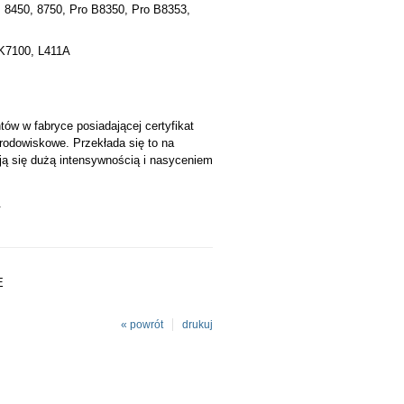
, 8450, 8750, Pro B8350, Pro B8353,
 K7100, L411A
w w fabryce posiadającej certyfikat
środowiskowe. Przekłada się to na
ją się dużą intensywnością i nasyceniem
.
E
« powrót
drukuj