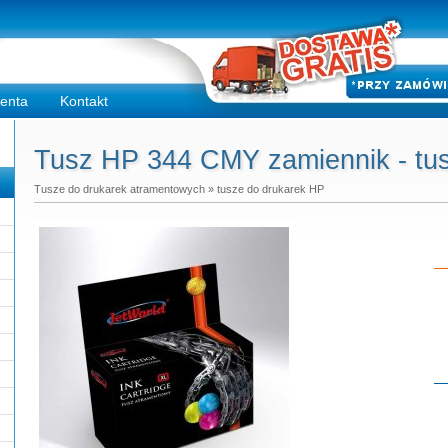
ienta
Kontakt
Tusz HP 344 CMY zamiennik - tu
Tusze do drukarek atramentowych
»
tusze do drukarek HP
Do