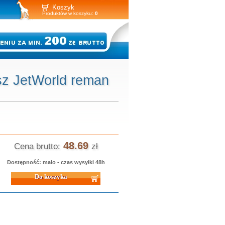
Koszyk
Produktów w koszyku:
0
sz JetWorld reman
48.69
Cena brutto:
zł
Dostępność: mało - czas wysyłki 48h
 koszyka