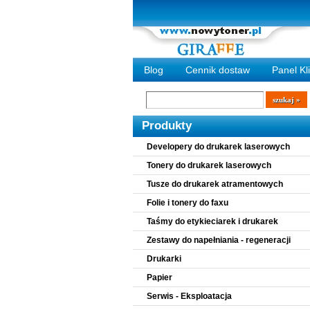
Blog
Cennik dostaw
Panel Kl
Wyszukiwarka
szukaj
Produkty
Developery do drukarek laserowych
Tonery do drukarek laserowych
Tusze do drukarek atramentowych
Folie i tonery do faxu
Taśmy do etykieciarek i drukarek
Zestawy do napełniania - regeneracji
Drukarki
Papier
Serwis - Eksploatacja