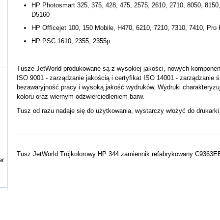
HP Photosmart 325, 375, 428, 475, 2575, 2610, 2710, 8050, 8150
D5160
HP Officejet 100, 150 Mobile, H470, 6210, 7210, 7310, 7410, Pro
HP PSC 1610, 2355, 2355p
Tusze JetWorld produkowane są z wysokiej jakości, nowych komponentó
ISO 9001 - zarządzanie jakością i certyfikat ISO 14001 - zarządzanie 
bezawaryjność pracy i wysoką jakość wydruków. Wydruki charakteryzu
koloru oraz wiernym odzwierciedleniem barw.
Tusz od razu nadaje się do użytkowania, wystarczy włożyć do drukarki
Tusz JetWorld Trójkolorowy HP 344 zamiennik refabrykowany C9363E
er