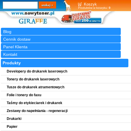
Wyszukiwarka
szukaj
Koszyk
Produktów w koszyku:
0
Blog
Cennik dostaw
Panel Klienta
Kontakt
Produkty
Developery do drukarek laserowych
Tonery do drukarek laserowych
Tusze do drukarek atramentowych
Folie i tonery do faxu
Taśmy do etykieciarek i drukarek
Zestawy do napełniania - regeneracji
Drukarki
Papier