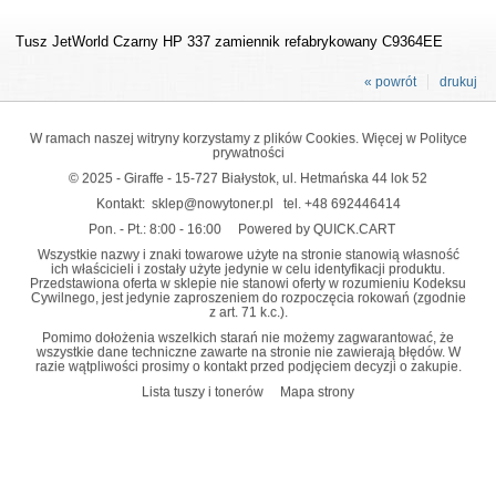
Tusz JetWorld Czarny HP 337 zamiennik refabrykowany C9364EE
« powrót
drukuj
W ramach naszej witryny korzystamy z plików Cookies. Więcej w
Polityce
prywatności
© 2025 - Giraffe - 15-727 Białystok, ul. Hetmańska 44 lok 52
Kontakt:
sklep@nowytoner.pl
tel.
+48 692446414
Pon. - Pt.: 8:00 - 16:00
Powered by QUICK.CART
Wszystkie nazwy i znaki towarowe użyte na stronie stanowią własność
ich właścicieli i zostały użyte jedynie w celu identyfikacji produktu.
Przedstawiona oferta w sklepie nie stanowi oferty w rozumieniu Kodeksu
Cywilnego, jest jedynie zaproszeniem do rozpoczęcia rokowań (zgodnie
z art. 71 k.c.).
Pomimo dołożenia wszelkich starań nie możemy zagwarantować, że
wszystkie dane techniczne zawarte na stronie nie zawierają błędów. W
razie wątpliwości prosimy o kontakt przed podjęciem decyzji o zakupie.
Lista tuszy i tonerów
Mapa strony