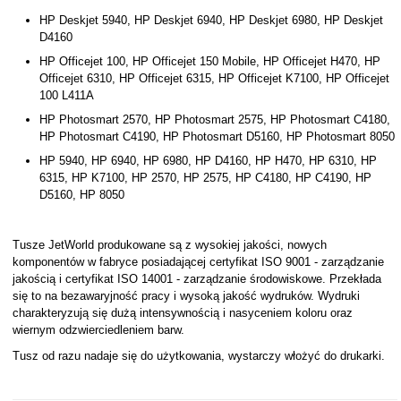
HP Deskjet 5940, HP Deskjet 6940, HP Deskjet 6980, HP Deskjet
D4160
HP Officejet 100, HP Officejet 150 Mobile, HP Officejet H470, HP
Officejet 6310, HP Officejet 6315, HP Officejet K7100, HP Officejet
100 L411A
HP Photosmart 2570, HP Photosmart 2575, HP Photosmart C4180,
HP Photosmart C4190, HP Photosmart D5160, HP Photosmart 8050
HP 5940, HP 6940, HP 6980, HP D4160, HP H470, HP 6310, HP
6315, HP K7100, HP 2570, HP 2575, HP C4180, HP C4190, HP
D5160, HP 8050
Tusze JetWorld produkowane są z wysokiej jakości, nowych
komponentów w fabryce posiadającej certyfikat ISO 9001 - zarządzanie
jakością i certyfikat ISO 14001 - zarządzanie środowiskowe. Przekłada
się to na bezawaryjność pracy i wysoką jakość wydruków. Wydruki
charakteryzują się dużą intensywnością i nasyceniem koloru oraz
wiernym odzwierciedleniem barw.
Tusz od razu nadaje się do użytkowania, wystarczy włożyć do drukarki.