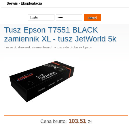
Serwis - Eksploatacja
Tusz Epson T7551 BLACK
zamiennik XL - tusz JetWorld 5k
Tusze do drukarek atramentowych
»
tusze do drukarek Epson
103.51
Cena brutto:
zł