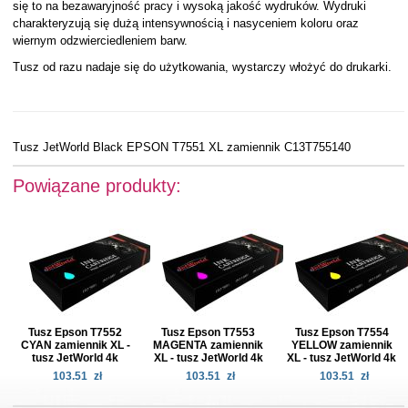
się to na bezawaryjność pracy i wysoką jakość wydruków. Wydruki
charakteryzują się dużą intensywnością i nasyceniem koloru oraz
wiernym odzwierciedleniem barw.
Tusz od razu nadaje się do użytkowania, wystarczy włożyć do drukarki.
Tusz JetWorld Black EPSON T7551 XL zamiennik C13T755140
Powiązane produkty:
Tusz Epson T7552
Tusz Epson T7553
Tusz Epson T7554
CYAN zamiennik XL -
MAGENTA zamiennik
YELLOW zamiennik
tusz JetWorld 4k
XL - tusz JetWorld 4k
XL - tusz JetWorld 4k
103.51
zł
103.51
zł
103.51
zł