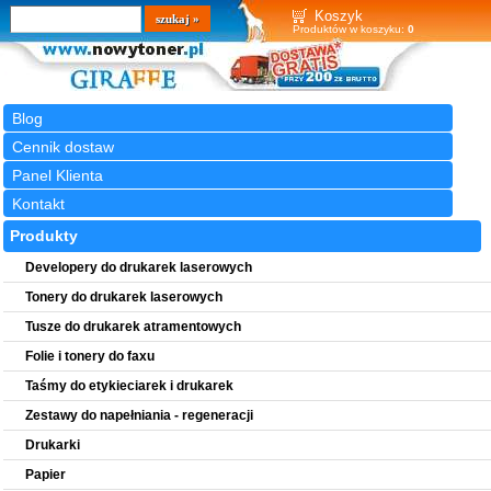
Wyszukiwarka
szukaj
Koszyk
Produktów w koszyku:
0
Blog
Cennik dostaw
Panel Klienta
Kontakt
Produkty
Developery do drukarek laserowych
Tonery do drukarek laserowych
Tusze do drukarek atramentowych
Folie i tonery do faxu
Taśmy do etykieciarek i drukarek
Zestawy do napełniania - regeneracji
Drukarki
Papier