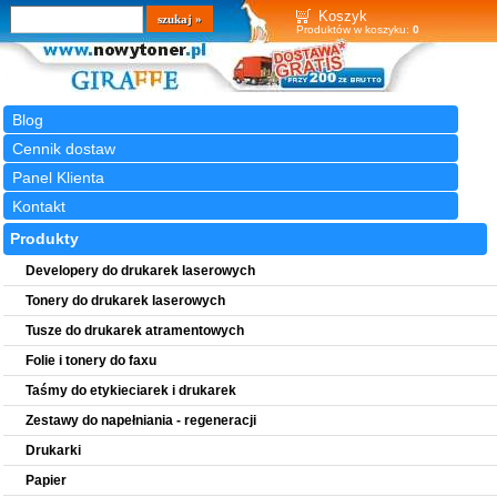
Wyszukiwarka
szukaj
Koszyk
Produktów w koszyku:
0
Blog
Cennik dostaw
Panel Klienta
Kontakt
Produkty
Developery do drukarek laserowych
Tonery do drukarek laserowych
Tusze do drukarek atramentowych
Folie i tonery do faxu
Taśmy do etykieciarek i drukarek
Zestawy do napełniania - regeneracji
Drukarki
Papier