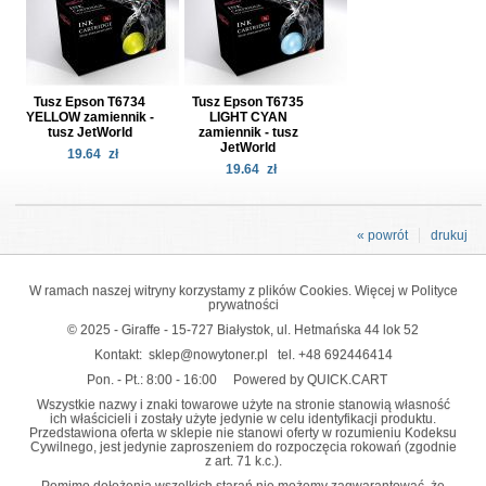
Tusz Epson T6734
Tusz Epson T6735
YELLOW zamiennik -
LIGHT CYAN
tusz JetWorld
zamiennik - tusz
JetWorld
19.64
zł
19.64
zł
« powrót
drukuj
W ramach naszej witryny korzystamy z plików Cookies. Więcej w
Polityce
prywatności
© 2025 - Giraffe - 15-727 Białystok, ul. Hetmańska 44 lok 52
Kontakt:
sklep@nowytoner.pl
tel.
+48 692446414
Pon. - Pt.: 8:00 - 16:00
Powered by QUICK.CART
Wszystkie nazwy i znaki towarowe użyte na stronie stanowią własność
ich właścicieli i zostały użyte jedynie w celu identyfikacji produktu.
Przedstawiona oferta w sklepie nie stanowi oferty w rozumieniu Kodeksu
Cywilnego, jest jedynie zaproszeniem do rozpoczęcia rokowań (zgodnie
z art. 71 k.c.).
Pomimo dołożenia wszelkich starań nie możemy zagwarantować, że