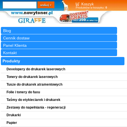
Wyszukiwarka
szukaj
Koszyk
Produktów w koszyku:
0
Blog
Cennik dostaw
Panel Klienta
Kontakt
Produkty
Developery do drukarek laserowych
Tonery do drukarek laserowych
Tusze do drukarek atramentowych
Folie i tonery do faxu
Taśmy do etykieciarek i drukarek
Zestawy do napełniania - regeneracji
Drukarki
Papier