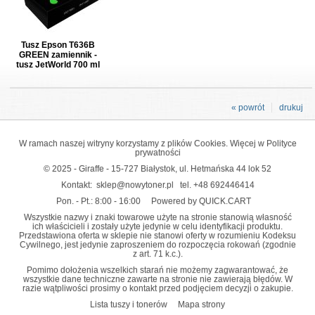
Tusz Epson T636B
GREEN zamiennik -
tusz JetWorld 700 ml
« powrót
drukuj
W ramach naszej witryny korzystamy z plików Cookies. Więcej w
Polityce
prywatności
© 2025 - Giraffe - 15-727 Białystok, ul. Hetmańska 44 lok 52
Kontakt:
sklep@nowytoner.pl
tel.
+48 692446414
Pon. - Pt.: 8:00 - 16:00
Powered by QUICK.CART
Wszystkie nazwy i znaki towarowe użyte na stronie stanowią własność
ich właścicieli i zostały użyte jedynie w celu identyfikacji produktu.
Przedstawiona oferta w sklepie nie stanowi oferty w rozumieniu Kodeksu
Cywilnego, jest jedynie zaproszeniem do rozpoczęcia rokowań (zgodnie
z art. 71 k.c.).
Pomimo dołożenia wszelkich starań nie możemy zagwarantować, że
wszystkie dane techniczne zawarte na stronie nie zawierają błędów. W
razie wątpliwości prosimy o kontakt przed podjęciem decyzji o zakupie.
Lista tuszy i tonerów
Mapa strony