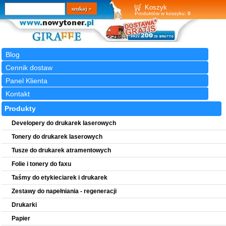
Wyszukiwarka
szukaj
Koszyk
Produktów w koszyku:
0
Blog
Cennik dostaw
Panel Klienta
Kontakt
Produkty
Developery do drukarek laserowych
Tonery do drukarek laserowych
Tusze do drukarek atramentowych
Folie i tonery do faxu
Taśmy do etykieciarek i drukarek
Zestawy do napełniania - regeneracji
Drukarki
Papier