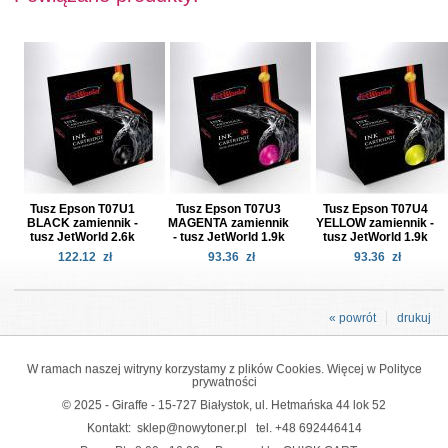
Tusz Epson T07U1
Tusz Epson T07U3
Tusz Epson T07U4
BLACK zamiennik -
MAGENTA zamiennik
YELLOW zamiennik -
tusz JetWorld 2.6k
- tusz JetWorld 1.9k
tusz JetWorld 1.9k
122.12
zł
93.36
zł
93.36
zł
« powrót
drukuj
W ramach naszej witryny korzystamy z plików Cookies. Więcej w
Polityce
prywatności
© 2025 - Giraffe - 15-727 Białystok, ul. Hetmańska 44 lok 52
Kontakt:
sklep@nowytoner.pl
tel.
+48 692446414