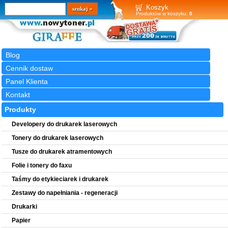
Wyszukiwarka
szukaj
Koszyk
Produktów w koszyku:
0
Blog
Cennik dostaw
Panel Klienta
Kontakt
Produkty
Developery do drukarek laserowych
Tonery do drukarek laserowych
Tusze do drukarek atramentowych
Folie i tonery do faxu
Taśmy do etykieciarek i drukarek
Zestawy do napełniania - regeneracji
Drukarki
Papier