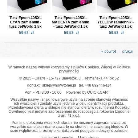
Tusz Epson 405XL
Tusz Epson 405XL
Tusz Epson 405XL
CYAN zamiennik -
MAGENTA zamiennik
YELLOW zamiennik -
tusz JetWorld 1.5k
- tusz JetWorld 1.5k
tusz JetWorld 1.5k
59.52
zł
59.52
zł
59.52
zł
« powrót
drukuj
W ramach naszej witryny korzystamy z plików Cookies. Więcej w
Polityce
prywatności
© 2025 - Giraffe - 15-727 Białystok, ul. Hetmańska 44 lok 52
Kontakt:
sklep@nowytoner.pl
tel.
+48 692446414
Pon. - Pt.: 8:00 - 16:00
Powered by QUICK.CART
Wszystkie nazwy i znaki towarowe użyte na stronie stanowią własność
ich właścicieli i zostały użyte jedynie w celu identyfikacji produktu.
Przedstawiona oferta w sklepie nie stanowi oferty w rozumieniu Kodeksu
Cywilnego, jest jedynie zaproszeniem do rozpoczęcia rokowań (zgodnie
z art. 71 k.c.).
Pomimo dołożenia wszelkich starań nie możemy zagwarantować, że
wszystkie dane techniczne zawarte na stronie nie zawierają błędów. W
razie wątpliwości prosimy o kontakt przed podjęciem decyzji o zakupie.
Lista tuszy i tonerów
Mapa strony