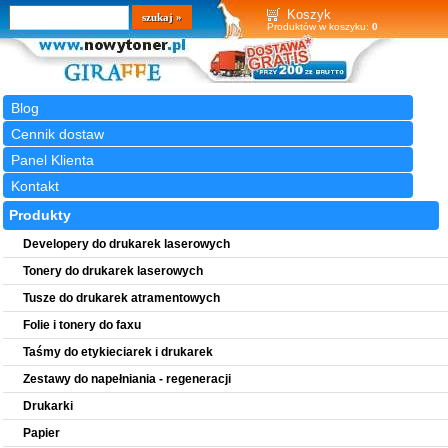
Wyszukiwarka
szukaj
Koszyk
Produktów w koszyku:
0
Blog
Cennik dostaw
Panel Klienta
Kontakt
Produkty
Developery do drukarek laserowych
Tonery do drukarek laserowych
Tusze do drukarek atramentowych
Folie i tonery do faxu
Taśmy do etykieciarek i drukarek
Zestawy do napełniania - regeneracji
Drukarki
Papier