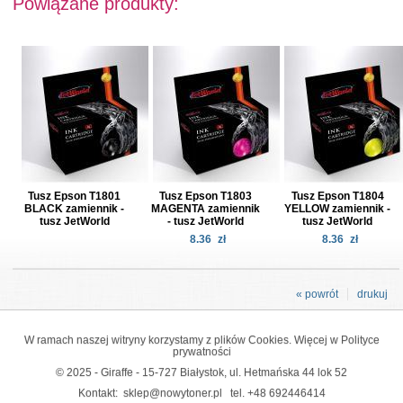
Powiązane produkty:
Tusz Epson T1801
Tusz Epson T1803
Tusz Epson T1804
BLACK zamiennik -
MAGENTA zamiennik
YELLOW zamiennik -
tusz JetWorld
- tusz JetWorld
tusz JetWorld
8.36
zł
8.36
zł
« powrót
drukuj
W ramach naszej witryny korzystamy z plików Cookies. Więcej w
Polityce
prywatności
© 2025 - Giraffe - 15-727 Białystok, ul. Hetmańska 44 lok 52
Kontakt:
sklep@nowytoner.pl
tel.
+48 692446414