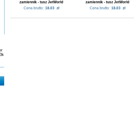
zamiennik - tusz JetWorld
zamiennik - tusz JetWorld
Cena brutto:
18.03
zł
Cena brutto:
18.03
zł
er
3k