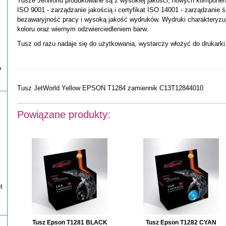
Tusze JetWorld produkowane są z wysokiej jakości, nowych komponentó
ISO 9001 - zarządzanie jakością i certyfikat ISO 14001 - zarządzanie 
bezawaryjność pracy i wysoką jakość wydruków. Wydruki charakteryzu
koloru oraz wiernym odzwierciedleniem barw.
Tusz od razu nadaje się do użytkowania, wystarczy włożyć do drukarki
P
Tusz JetWorld Yellow EPSON T1284 zamiennik C13T12844010
Powiązane produkty:
t
Tusz Epson T1281 BLACK
Tusz Epson T1282 CYAN