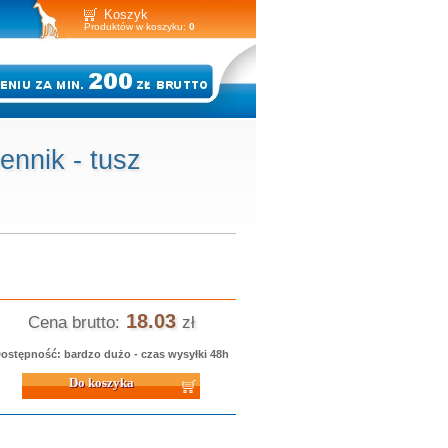
Koszyk
Produktów w koszyku:
0
nnik - tusz
18.03
Cena brutto:
zł
ostępność: bardzo dużo - czas wysyłki 48h
 koszyka