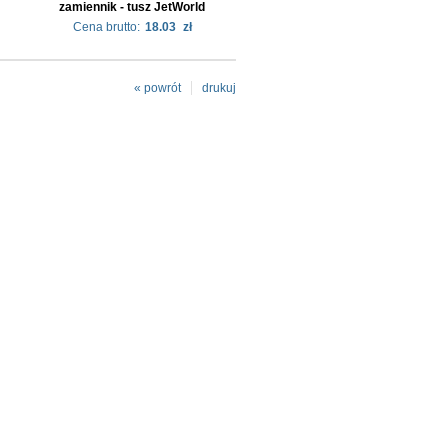
zamiennik - tusz JetWorld
Cena brutto:
18.03
zł
« powrót
drukuj