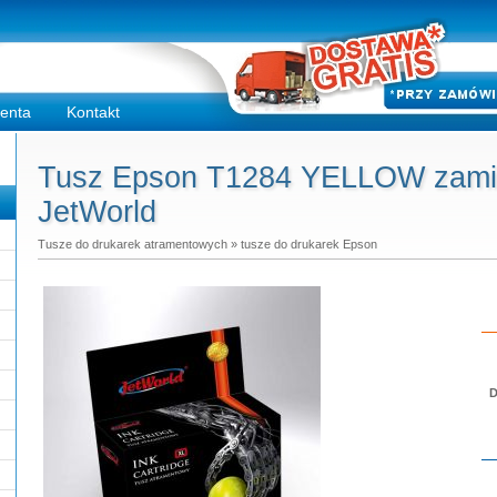
ienta
Kontakt
Tusz Epson T1284 YELLOW zamie
JetWorld
Tusze do drukarek atramentowych
»
tusze do drukarek Epson
D
Do