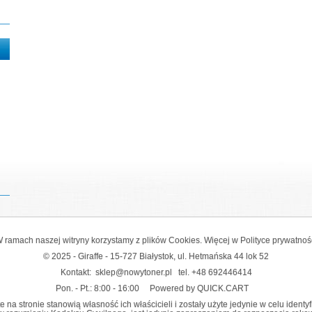
 ramach naszej witryny korzystamy z plików Cookies. Więcej w
Polityce prywatnoś
© 2025 - Giraffe - 15-727 Białystok, ul. Hetmańska 44 lok 52
Kontakt:
sklep@nowytoner.pl
tel.
+48 692446414
Pon. - Pt.: 8:00 - 16:00
Powered by QUICK.CART
na stronie stanowią własność ich właścicieli i zostały użyte jedynie w celu identy