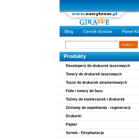
Blog
Cennik dostaw
Panel Kl
Wyszukiwarka
szukaj
Produkty
Developery do drukarek laserowych
Tonery do drukarek laserowych
Tusze do drukarek atramentowych
Folie i tonery do faxu
Taśmy do etykieciarek i drukarek
Zestawy do napełniania - regeneracji
Drukarki
Papier
Serwis - Eksploatacja