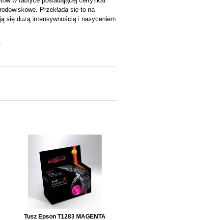
w w fabryce posiadającej certyfikat
środowiskowe. Przekłada się to na
ją się dużą intensywnością i nasyceniem
.
Tusz Epson T1283 MAGENTA