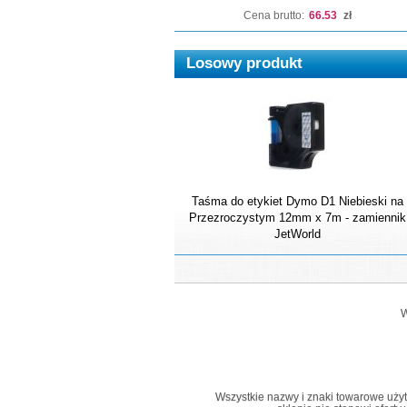
Cena brutto:
66.53
zł
Losowy produkt
Taśma do etykiet Dymo D1 Niebieski na
Przezroczystym 12mm x 7m - zamiennik
JetWorld
W
Wszystkie nazwy i znaki towarowe użyte 