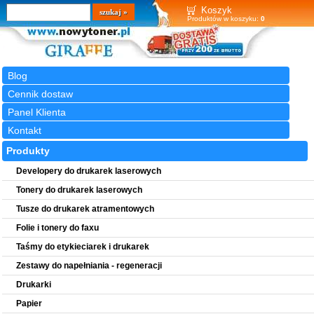
Wyszukiwarka
szukaj
Koszyk
Produktów w koszyku:
0
Blog
Cennik dostaw
Panel Klienta
Kontakt
Produkty
Developery do drukarek laserowych
Tonery do drukarek laserowych
Tusze do drukarek atramentowych
Folie i tonery do faxu
Taśmy do etykieciarek i drukarek
Zestawy do napełniania - regeneracji
Drukarki
Papier