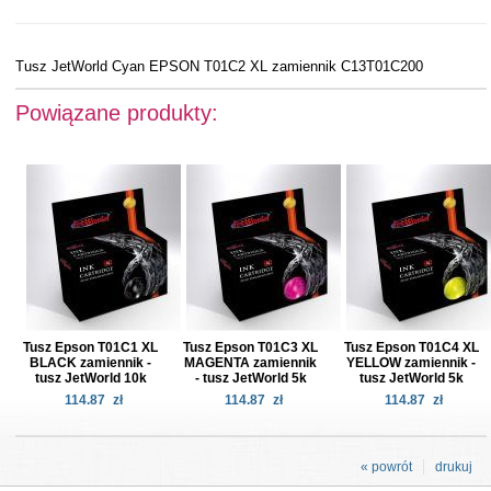
Tusz JetWorld Cyan EPSON T01C2 XL zamiennik C13T01C200
Powiązane produkty:
Tusz Epson T01C1 XL
Tusz Epson T01C3 XL
Tusz Epson T01C4 XL
BLACK zamiennik -
MAGENTA zamiennik
YELLOW zamiennik -
tusz JetWorld 10k
- tusz JetWorld 5k
tusz JetWorld 5k
114.87
zł
114.87
zł
114.87
zł
« powrót
drukuj