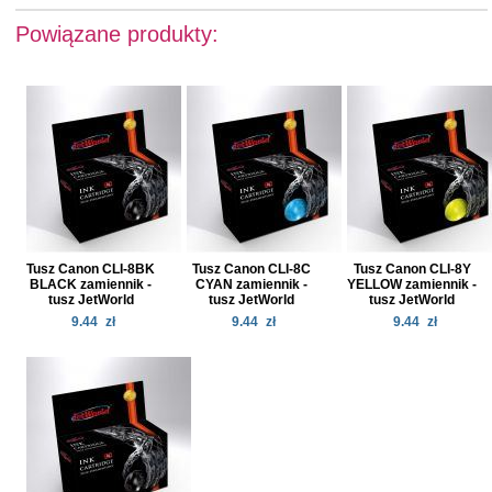
Powiązane produkty:
Tusz Canon CLI-8BK
Tusz Canon CLI-8C
Tusz Canon CLI-8Y
BLACK zamiennik -
CYAN zamiennik -
YELLOW zamiennik -
tusz JetWorld
tusz JetWorld
tusz JetWorld
9.44
zł
9.44
zł
9.44
zł