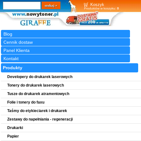
Wyszukiwarka
szukaj
Koszyk
Produktów w koszyku:
0
Blog
Cennik dostaw
Panel Klienta
Kontakt
Produkty
Developery do drukarek laserowych
Tonery do drukarek laserowych
Tusze do drukarek atramentowych
Folie i tonery do faxu
Taśmy do etykieciarek i drukarek
Zestawy do napełniania - regeneracji
Drukarki
Papier