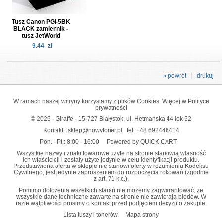
Tusz Canon PGI-5BK
BLACK zamiennik -
tusz JetWorld
9.44
zł
« powrót
drukuj
W ramach naszej witryny korzystamy z plików Cookies. Więcej w
Polityce
prywatności
© 2025 - Giraffe - 15-727 Białystok, ul. Hetmańska 44 lok 52
Kontakt:
sklep@nowytoner.pl
tel.
+48 692446414
Pon. - Pt.: 8:00 - 16:00
Powered by QUICK.CART
Wszystkie nazwy i znaki towarowe użyte na stronie stanowią własność
ich właścicieli i zostały użyte jedynie w celu identyfikacji produktu.
Przedstawiona oferta w sklepie nie stanowi oferty w rozumieniu Kodeksu
Cywilnego, jest jedynie zaproszeniem do rozpoczęcia rokowań (zgodnie
z art. 71 k.c.).
Pomimo dołożenia wszelkich starań nie możemy zagwarantować, że
wszystkie dane techniczne zawarte na stronie nie zawierają błędów. W
razie wątpliwości prosimy o kontakt przed podjęciem decyzji o zakupie.
Lista tuszy i tonerów
Mapa strony